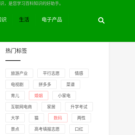
识，是您学习百科知识的好助手。
知识
生活
电子产品
热门标签
旅游产业
平行志愿
情感
电视剧
拼多多
菜谱
育儿
婚姻
小家电
互联网电商
家居
升学考试
大学
猫
数码
两性
景点
高考填报志愿
口红