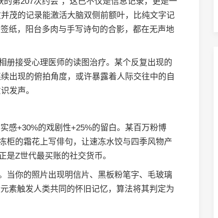
的第207次约会"，这已不仅是信息记录，更是一
文并茂的记录能激活大脑双侧前额叶，比纯文字记
便签纸，阳台多肉与手写诗句的合影，都在无声地
机相册接受心理医师的读图治疗。某个反复出现的
连续出现的俯拍角度，或许暴露着人际交往中的自
意识发声。
实感+30%的戏剧性+25%的留白。某百万粉博
冷冻柜的霜花上写俳句，让速冻水饺与四季风物产
，正是Z世代最买账的社交货币。
容。当你的照片出现明信片、黑板粉笔字、毛玻璃
些元素触发人类共同的怀旧记忆，算法将其判定为