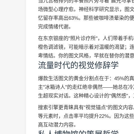
当九宫格排列的早餐照片旁写着"晨光与拿铁
场微型心理疗愈。神经科学研究显示，图
忆留存率高出63%。那些被咖啡渍晕染的
完成情绪代谢。
在东京银座的"照片诊疗所"，人们带着手
橙色调滤镜，可能暗示着对温暖的渴望；
卑情结。你的图文风格，早就在替你的潜
流量时代的视觉修辞学
爆款生活图文的黄金分割点在于：45%的真
主"冰箱诗人"的走红绝非偶然——她总在
生超现实对话。这种精心设计的"偶然感"
搜索引擎更青睐具有"视觉锚点"的图文内
等元素时，点击率平均提升22%。因为这
高互动潜力内容。