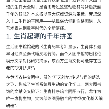
当你在生活图书馆的生肖表前驻足，或翻阅个人图书
馆的生肖大全时，是否思考过这些动物符号背后跨越
千年的智慧？本文将以两大权威资源为坐标，带您深
入十二生肖的基因库——从民俗信仰到性格图谱，从
艺术表达到数字时代的全新演绎。
1. 生肖起源的千年拼图
生活图书馆馆藏的《生肖纪年考》显示，生肖体系最
早可追溯至秦代睡虎地竹简。而个人图书馆的巴比伦
楔形文字对比研究揭示，东西方生肖文化可能存在古
老的"文明共鸣"。
在黄河农耕文明中，鼠的"开天辟地"传说与猫的落选
之谜，构成了生肖系统最生动的文化切口。两大图书
馆的文献交叉验证：生肖排序暗合阴阳五行，龙作为
唯一虚构生物，实为部落图腾融合的"中华文化基因编
辑器"。