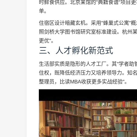
时鲜食供应。北京某馆的"典籍食谱"项目
单。
住宿区设计暗藏玄机。采用"蜂巢式公寓"
照剑桥大学图书馆研究室标准建设。杭州某
更优"。
三、人才孵化新范式
生活部实质是隐形的人才工厂。其"学者助
住权，既降低经济压力又培养领导力。知名
整理员，比读MBA收获更多实战经验"。