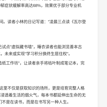
郁症状缓解率高达68%，效果优于部分专业机
空间。读者小林的日记写道："凌晨三点读《瓦尔登
已试点"虚拟藏书墙"，睡衣读者也能浏览善本古
，未来或实现"学习积分换终生居住权"。
造纸工作坊"，让读者亲手将枯叶制成笔记本，完
—这里不仅是获取知识的场所，更是培育完整人格
都浸透着生活的烟火气，每本书都延伸出生命的无
们不是在读书，而是在书写另一种人生。