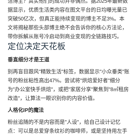
活博主？其实他们的成功并非偶然。据2025年最新数
据显示，优质生活类内容在图文平台的日均曝光量已
突破50亿次，但真正能持续变现的博主不足3%。本
文将揭秘那些头部博主绝不会告诉你的核心方法论，
带你拆解从账号冷启动到商业变现的全链路技巧。
定位决定天花板
垂直细分才是王道
别再盲目跟风"精致生活"标签，数据显示"小众垂类"账
号的粉丝粘性高出47%。尝试将"烘焙爱好者"细分
为"办公室快手烘焙"，或把"家居分享"聚焦到"8㎡租房
改造"，让算法一眼识别你的内容价值。
人格化IP的魔法
粉丝追随的不是内容而是"人设"，给自己设计记忆
点：可以是总爱穿条纹衫的咖啡师，或是坚持用左手