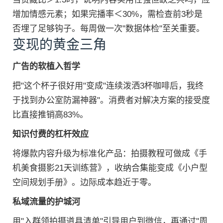
增加情感元素；如果完播率＜30%，需检查前3秒是
否埋了足够钩子。每周做一次"数据体检"至关重要。
变现的黄金三角
广告的软植入哲学
把"这个杯子很好用"变成"连续泼洒3杯咖啡后，我终
于找到办公室防漏神器"。消费者对解决方案的接受度
比直接推销高83%。
知识付费的杠杆效应
将爆款内容升级为标准化产品：拍摄教程可做成《手
机美食摄影21天训练营》，收纳合集能变成《小户型
空间规划手册》。边际成本趋近于零。
私域流量的护城河
用"入群领拍摄道具清单"引导用户到微信，再通过"周