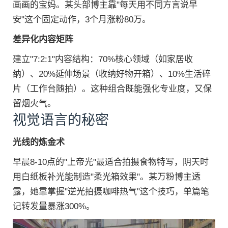
画画的宝妈。某头部博主靠"每天用不同方言说早
安"这个固定动作，3个月涨粉80万。
差异化内容矩阵
建立"7:2:1"内容结构：70%核心领域（如家居收
纳）、20%延伸场景（收纳好物开箱）、10%生活碎
片（工作台随拍）。这种组合既能强化专业度，又保
留烟火气。
视觉语言的秘密
光线的炼金术
早晨8-10点的"上帝光"最适合拍摄食物特写，阴天时
用白纸板补光能制造"柔光箱效果"。某万粉博主透
露，她靠掌握"逆光拍摄咖啡热气"这个技巧，单篇笔
记转发量暴涨300%。