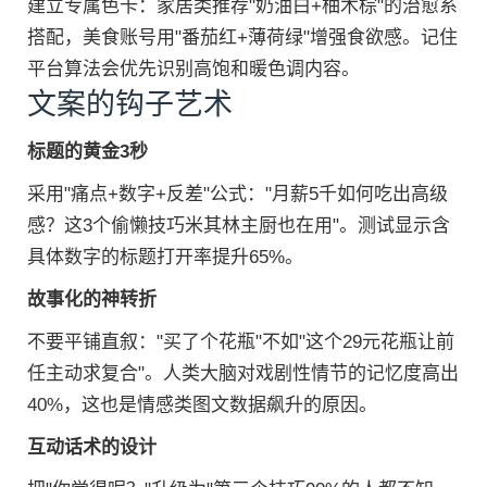
建立专属色卡：家居类推荐"奶油白+柚木棕"的治愈系
搭配，美食账号用"番茄红+薄荷绿"增强食欲感。记住
平台算法会优先识别高饱和暖色调内容。
文案的钩子艺术
标题的黄金3秒
采用"痛点+数字+反差"公式："月薪5千如何吃出高级
感？这3个偷懒技巧米其林主厨也在用"。测试显示含
具体数字的标题打开率提升65%。
故事化的神转折
不要平铺直叙："买了个花瓶"不如"这个29元花瓶让前
任主动求复合"。人类大脑对戏剧性情节的记忆度高出
40%，这也是情感类图文数据飙升的原因。
互动话术的设计