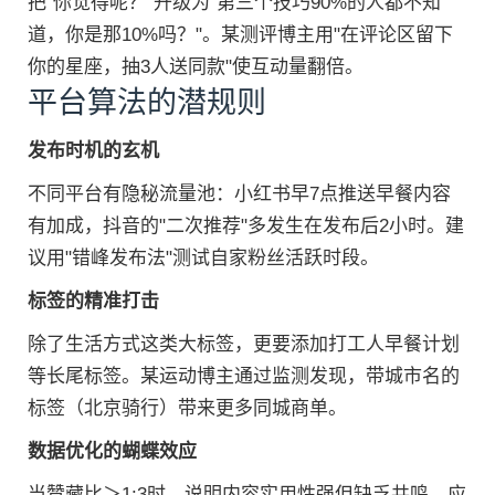
把"你觉得呢？"升级为"第三个技巧90%的人都不知
道，你是那10%吗？"。某测评博主用"在评论区留下
你的星座，抽3人送同款"使互动量翻倍。
平台算法的潜规则
发布时机的玄机
不同平台有隐秘流量池：小红书早7点推送早餐内容
有加成，抖音的"二次推荐"多发生在发布后2小时。建
议用"错峰发布法"测试自家粉丝活跃时段。
标签的精准打击
除了生活方式这类大标签，更要添加打工人早餐计划
等长尾标签。某运动博主通过监测发现，带城市名的
标签（北京骑行）带来更多同城商单。
数据优化的蝴蝶效应
当赞藏比＞1:3时，说明内容实用性强但缺乏共鸣，应