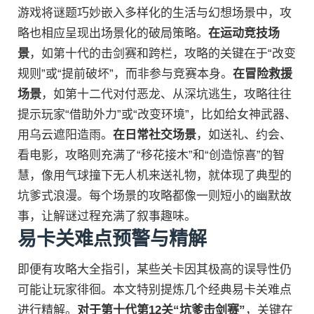
游戏将谜题巧妙嵌入多样化的生活与幻想场景中，攻
略也相应呈现出场景化的破局策略。
在运动竞技场
景
，如第十代的击剑赛和跨栏，攻略的关键在于“改变
规则”或“提前破坏”，而非参与竞赛本身。
在冒险救援
场景
，如第十二代对付恶龙、从深坑逃生，攻略往往
提示玩家“借助外力”或“改变环境”，比如给女神武器、
用乌云遮阳造雨。
在日常社交场景
，如送礼、约会、
看电影，攻略则充满了“移花接木”和“创造惊喜”的智
慧，像用气球撞下无人机来送礼物，就体现了典型的
坑爹式浪漫。每个场景的攻略都像一则短小的幽默故
事，让解谜过程充满了叙事趣味。
易卡关难点预警与精解
即便有攻略大全指引，某些关卡因其极高的误导性仍
可能让玩家徘徊。本文特别提炼几个经典易卡关难点
进行精解。
对于第十代第12关“坑爹击剑赛”
，关键在