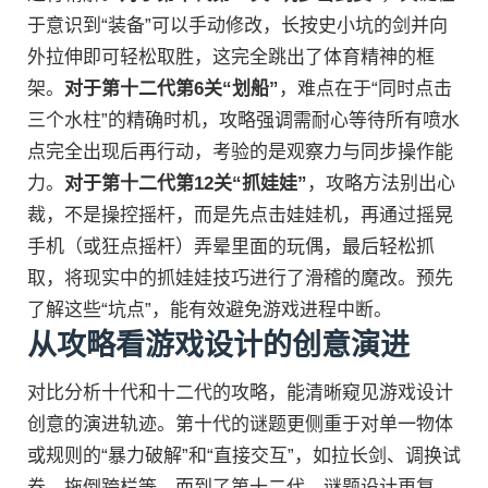
于意识到“装备”可以手动修改，长按史小坑的剑并向
外拉伸即可轻松取胜，这完全跳出了体育精神的框
架。
对于第十二代第6关“划船”
，难点在于“同时点击
三个水柱”的精确时机，攻略强调需耐心等待所有喷水
点完全出现后再行动，考验的是观察力与同步操作能
力。
对于第十二代第12关“抓娃娃”
，攻略方法别出心
裁，不是操控摇杆，而是先点击娃娃机，再通过摇晃
手机（或狂点摇杆）弄晕里面的玩偶，最后轻松抓
取，将现实中的抓娃娃技巧进行了滑稽的魔改。预先
了解这些“坑点”，能有效避免游戏进程中断。
从攻略看游戏设计的创意演进
对比分析十代和十二代的攻略，能清晰窥见游戏设计
创意的演进轨迹。第十代的谜题更侧重于对单一物体
或规则的“暴力破解”和“直接交互”，如拉长剑、调换试
卷、拖倒跨栏等。而到了第十二代，谜题设计更复