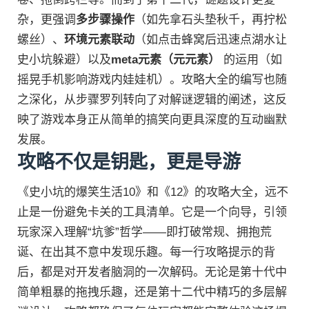
杂，更强调
多步骤操作
（如先拿石头垫秋千，再拧松
螺丝）、
环境元素联动
（如点击蜂窝后迅速点湖水让
史小坑躲避）以及
meta元素（元元素）
的运用（如
摇晃手机影响游戏内娃娃机）。攻略大全的编写也随
之深化，从步骤罗列转向了对解谜逻辑的阐述，这反
映了游戏本身正从简单的搞笑向更具深度的互动幽默
发展。
攻略不仅是钥匙，更是导游
《史小坑的爆笑生活10》和《12》的攻略大全，远不
止是一份避免卡关的工具清单。它是一个向导，引领
玩家深入理解“坑爹”哲学——即打破常规、拥抱荒
诞、在出其不意中发现乐趣。每一行攻略提示的背
后，都是对开发者脑洞的一次解码。无论是第十代中
简单粗暴的拖拽乐趣，还是第十二代中精巧的多层解