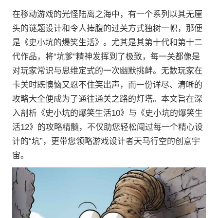
在移动游戏的光怪陆离之海中，有一个系列以其无厘
头的谜题设计和令人捧腹的过关方式独树一帜，那便
是《史小坑的爆笑生活》。尤其是其第十代和第十二
代作品，将“坑爹”精神发挥到了极致，每一关都像是
对玩家常识与思维定式的一次幽默挑衅。无数玩家在
卡关时既懊恼又忍不住笑出声，而一份详尽、清晰的
攻略大全便成为了通往通关之路的灯塔。本文旨在深
入剖析《史小坑的爆笑生活10》与《史小坑的爆笑生
活12》的攻略精髓，不仅助您轻松闯过每一个精心设
计的“坑”，更带您领略游戏设计者天马行空的创意宇
宙。