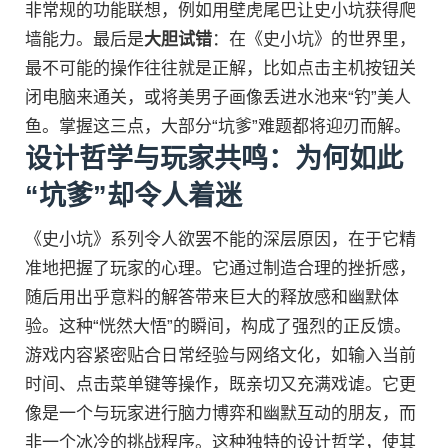
非常规的功能联想，例如用壁虎尾巴让史小坑获得爬
墙能力。最后是
大胆试错
：在《史小坑》的世界里，
最不可能的操作往往就是正解，比如点击主机按钮关
闭电脑来通关，或将美男子画像丢进水池来“钓”美人
鱼。掌握这三点，大部分“坑爹”难题都将迎刃而解。
设计哲学与玩家共鸣：为何如此
“坑爹”却令人着迷
《史小坑》系列令人欲罢不能的深层原因，在于它精
准地把握了玩家的心理。它通过制造合理的挫折感，
随后用出乎意料的解答带来巨大的释放感和幽默体
验。这种“恍然大悟”的瞬间，构成了强烈的正反馈。
游戏内容紧密贴合日常经验与网络文化，如输入当前
时间、点击菜单键等操作，既亲切又充满戏谑。它更
像是一个与玩家进行脑力博弈和幽默互动的朋友，而
非一个冰冷的挑战程序。这种独特的设计哲学，使其