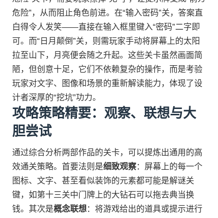
危险”，从而阻止角色前进。在“输入密码”关，答案直
白得令人发笑——直接在输入框里键入“密码”二字即
可。而“日月颠倒”关，则需玩家手动将屏幕上的太阳
拉至山下，月亮便会随之升起。这些关卡虽然画面简
陋，但创意十足，它们不依赖复杂的操作，而是考验
玩家对文字、图像和场景的重新解读能力，体现了设
计者深厚的“挖坑”功力。
攻略策略精要：观察、联想与大
胆尝试
通过综合分析两部作品的关卡，可以提炼出通用的高
效通关策略。首要法则是
细致观察
：屏幕上的每一个
图标、文字、甚至看似装饰的元素都可能是解谜关
键，如第十三关中门牌上的大钻石可以拖去典当换
钱。其次是
概念联想
：将游戏给出的道具或提示进行