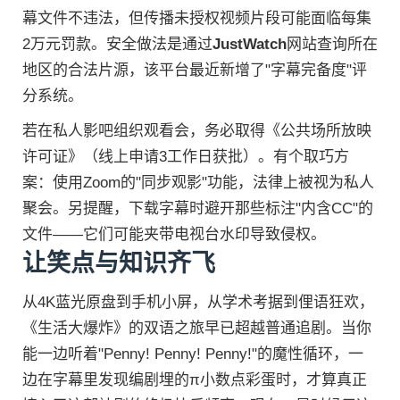
幕文件不违法，但传播未授权视频片段可能面临每集
2万元罚款。安全做法是通过
JustWatch
网站查询所在
地区的合法片源，该平台最近新增了"字幕完备度"评
分系统。
若在私人影吧组织观看会，务必取得《公共场所放映
许可证》（线上申请3工作日获批）。有个取巧方
案：使用Zoom的"同步观影"功能，法律上被视为私人
聚会。另提醒，下载字幕时避开那些标注"内含CC"的
文件——它们可能夹带电视台水印导致侵权。
让笑点与知识齐飞
从4K蓝光原盘到手机小屏，从学术考据到俚语狂欢，
《生活大爆炸》的双语之旅早已超越普通追剧。当你
能一边听着"Penny! Penny! Penny!"的魔性循环，一
边在字幕里发现编剧埋的π小数点彩蛋时，才算真正