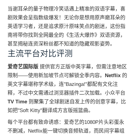
当谢耳朵的量子物理冷笑话遇上精准的双语字幕，喜
剧效果会呈指数级爆发！无论你是想用原声磨耳朵的
英语学习者，还是追求原汁原味笑点的剧迷，这份指
南将带你找到全网最全的《生活大爆炸》双语资源，
甚至揭秘连资深粉丝都不知道的隐藏观影姿势。
主流平台对比评测
爱奇艺国际版
提供官方正版中英字幕，但需注意地区
限制——使用新加坡节点可解锁全季内容。
Netflix
的
英文字幕堪称学术级，连"Bazinga!"都配有文化注
释，不过中文需通过浏览器插件二次加载。小众平台
TV Time
则聚集了全球剧迷自发上传的创意字幕，比
如把"Soft Kitty"翻译成方言版摇篮曲。
每个平台都有致命诱惑：爱奇艺的1080P片头彩蛋永
不删减，Netflix能一键切换音频轨道，而民间字幕组