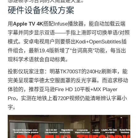
想逐帧学习台词的人简直是天堂。
硬件设备终极方案
用
Apple TV 4K
搭配Infuse播放器，能自动加载云端
字幕并同步显示双语——手指上滑即可切换单语/对照
模式。安卓电视用户则要祭出Kodi+OpenSubtitles插
件组合，最新19.4版新增了"台词高亮"功能，每当出
现科学术语就会自动标黄。
投影仪玩家注意：明基TK700ST的240Hz刷新率，能
完美呈现霍华德太空服面罩的反光字幕。而追求移动
体验的，推荐亚马逊Fire HD 10平板+MX Player
Pro，实测在地铁上看720P视频仍能清晰辨认字幕小
字。