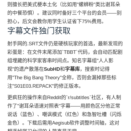
则擅长把美式梗本土化（比如用"螺蛳粉"类比谢耳朵
的中餐恐惧）。建议同时备好三个平台的会员——别
担心，后文会教你用学生认证省下75%费用。
字幕文件独门获取
射手网的.SRT文件仍是硬核玩家的首选，最新发现的
彩蛋是：在文件末尾添加`TBBT`代码，会自动匹配剧
组埋藏的科学家客串时间点。知名字幕组"人人影
视"的遗产散落在
SubHD
和
字幕库
，搜索时记得
用"The Big Bang Theory"全称，否则会漏掉那些标
注"S01E03.REPACK"的修正版本。
更疯狂的操作来自Reddit的`r/subtitles`社区，有人制
作了"谢耳朵语速对照表"字幕——用颜色区分他正常
说话（蓝色）、嘲讽模式（红色）和急智吐槽（闪烁
金色）。下载后需用Aegisub软件调整时间轴，这对