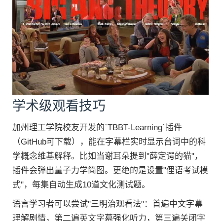
学术级观看技巧
加州理工学院校友开发的`TBBT-Learning`插件
（GitHub可下载），能在字幕栏实时显示台词中的科
学概念维基解释。比如当谢耳朵提到"薛定谔的猫"，
插件会弹出量子力学简图。更绝的是设置"俚语考试模
式"，每集自动生成10道文化测试题。
语言学习者可以尝试"三明治观看法"：首遍中文字幕
理解剧情，第二遍英文字幕强化听力，第三遍关闭字