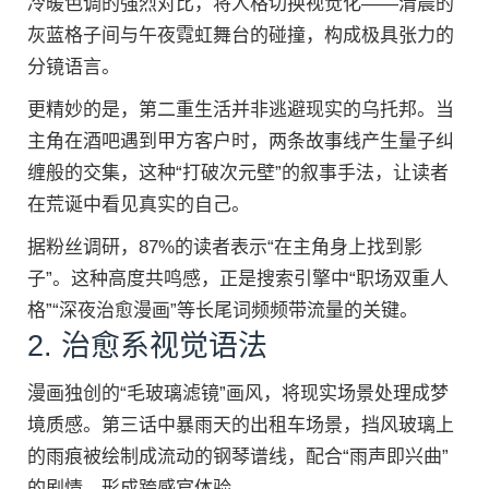
冷暖色调的强烈对比，将人格切换视觉化——清晨的
灰蓝格子间与午夜霓虹舞台的碰撞，构成极具张力的
分镜语言。
更精妙的是，第二重生活并非逃避现实的乌托邦。当
主角在酒吧遇到甲方客户时，两条故事线产生量子纠
缠般的交集，这种“打破次元壁”的叙事手法，让读者
在荒诞中看见真实的自己。
据粉丝调研，87%的读者表示“在主角身上找到影
子”。这种高度共鸣感，正是搜索引擎中“职场双重人
格”“深夜治愈漫画”等长尾词频频带流量的关键。
2. 治愈系视觉语法
漫画独创的“毛玻璃滤镜”画风，将现实场景处理成梦
境质感。第三话中暴雨天的出租车场景，挡风玻璃上
的雨痕被绘制成流动的钢琴谱线，配合“雨声即兴曲”
的剧情，形成跨感官体验。