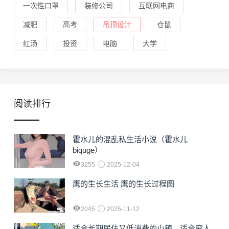
一次性口罩
装修公司
互联网电商
减肥
高考
吊顶设计
仓鼠
红汤
投资
电脑
大学
阅读排行
霍水儿的混乱私生活小说（霍水儿
biquge）
3255
2025-12-04
鹰的生长生活 鹰的生长过程图
2045
2025-11-12
适合长期居住又低消费的小镇，适合穷人