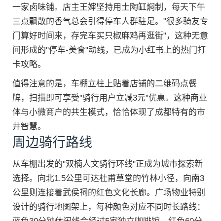
一家卤味铺。店主王婶坚持用土陶缸焖制，每天下午
三点飘散的香气总会引得停车人群驻足。"很多骑友专
门算好时间来，存完车买只椒麻鸡再逛街"，这种无意
间形成的"停车-美食"动线，已成为小红书上的热门打
卡攻略。
值得注意的是，车棚立柱上贴着店铺的二维码点餐
牌，扫描即可享受"骑行用户立减3元"优惠。这种商业
体与小微商户的共生模式，恰恰体现了成都特有的市
井智慧。
周边骑行路线
从车棚出发的"双楠人文骑行环线"正成为城市探索新
选择。向北1.5公里可达杜甫草堂的竹林小径，向南3
公里则连接着武侯祠的红色文化长廊。广场物业特别
设计的骑行地图架上，每种颜色对应不同时长路线：