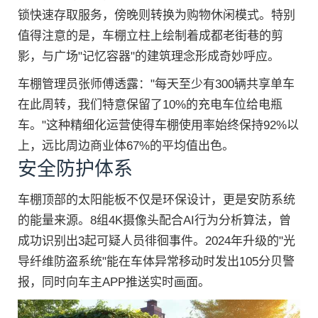
锁快速存取服务，傍晚则转换为购物休闲模式。特别
值得注意的是，车棚立柱上绘制着成都老街巷的剪
影，与广场"记忆容器"的建筑理念形成奇妙呼应。
车棚管理员张师傅透露："每天至少有300辆共享单车
在此周转，我们特意保留了10%的充电车位给电瓶
车。"这种精细化运营使得车棚使用率始终保持92%以
上，远比周边商业体67%的平均值出色。
安全防护体系
车棚顶部的太阳能板不仅是环保设计，更是安防系统
的能量来源。8组4K摄像头配合AI行为分析算法，曾
成功识别出3起可疑人员徘徊事件。2024年升级的"光
导纤维防盗系统"能在车体异常移动时发出105分贝警
报，同时向车主APP推送实时画面。