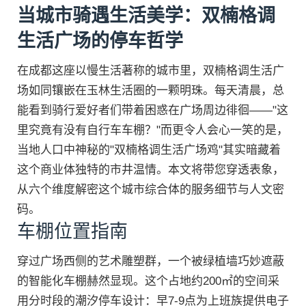
当城市骑遇生活美学：双楠格调
生活广场的停车哲学
在成都这座以慢生活著称的城市里，双楠格调生活广
场如同镶嵌在玉林生活圈的一颗明珠。每天清晨，总
能看到骑行爱好者们带着困惑在广场周边徘徊——"这
里究竟有没有自行车车棚？"而更令人会心一笑的是，
当地人口中神秘的"双楠格调生活广场鸡"其实暗藏着
这个商业体独特的市井温情。本文将带您穿透表象，
从六个维度解密这个城市综合体的服务细节与人文密
码。
车棚位置指南
穿过广场西侧的艺术雕塑群，一个被绿植墙巧妙遮蔽
的智能化车棚赫然显现。这个占地约200㎡的空间采
用分时段的潮汐停车设计：早7-9点为上班族提供电子