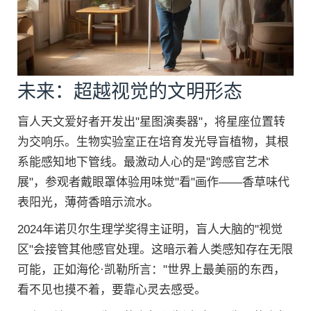
未来：超越视觉的文明形态
盲人天文爱好者开发出"星图演奏器"，将星座位置转
为交响乐。生物实验室正在培育发光导盲植物，其根
系能感知地下管线。最激动人心的是"跨感官艺术
展"，参观者戴眼罩体验用味觉"看"画作——香草味代
表阳光，薄荷香暗示流水。
2024年诺贝尔生理学奖得主证明，盲人大脑的"视觉
区"会接管其他感官处理。这暗示着人类感知存在无限
可能，正如海伦·凯勒所言："世界上最美丽的东西，
看不见也摸不着，要靠心灵去感受。