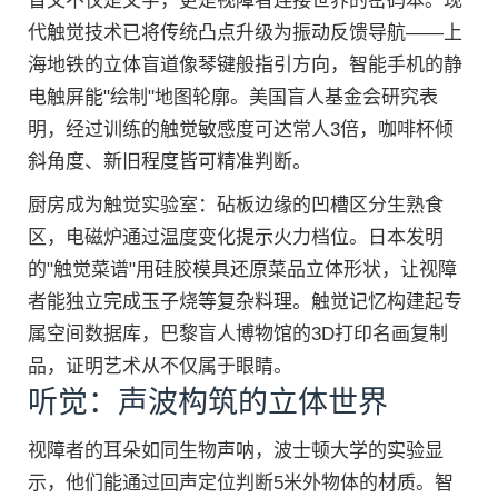
盲文不仅是文字，更是视障者连接世界的密码本。现
代触觉技术已将传统凸点升级为振动反馈导航——上
海地铁的立体盲道像琴键般指引方向，智能手机的静
电触屏能"绘制"地图轮廓。美国盲人基金会研究表
明，经过训练的触觉敏感度可达常人3倍，咖啡杯倾
斜角度、新旧程度皆可精准判断。
厨房成为触觉实验室：砧板边缘的凹槽区分生熟食
区，电磁炉通过温度变化提示火力档位。日本发明
的"触觉菜谱"用硅胶模具还原菜品立体形状，让视障
者能独立完成玉子烧等复杂料理。触觉记忆构建起专
属空间数据库，巴黎盲人博物馆的3D打印名画复制
品，证明艺术从不仅属于眼睛。
听觉：声波构筑的立体世界
视障者的耳朵如同生物声呐，波士顿大学的实验显
示，他们能通过回声定位判断5米外物体的材质。智