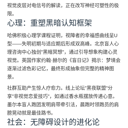
视觉皮层对电信号的解读，正在改写神经可塑性的极
限。
心理：重塑黑暗认知框架
哈佛积极心理学课程证明，视障者的幸福感曲线呈U
型——失明初期与适应期后形成双高峰。北京盲人心
理咨询中心独创"黑暗冥想"，通过引导想象构建心灵
视觉。英国作家约翰·赫尔的《盲日记》揭示：梦境会
逐渐过滤色彩记忆，最终形成抽象但完整的精神图
景。
社群互助产生惊人疗愈力。线上论坛"黑夜联盟"分
享"非视觉恋爱技巧"，如通过香水瓶摆放传递心意。
墨尔本盲人跑团发明肩带牵引法，晨跑时领跑员的肩
膀晃动就是最佳路书。
社会：无障碍设计的进化论