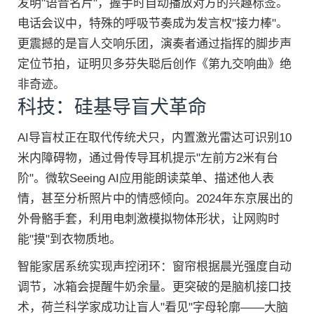
发明"语音名片"，握手时自动播放对方的兴趣标签。
电话会议中，特殊的呼吸节奏成为发言权"接力棒"。
更震撼的是盲人交响乐团，演奏者通过指挥的脚步声
定位节拍，证明贝多芬失聪后创作《第九交响曲》绝
非奇迹。
科技：硅基导盲犬革命
AI导盲杖正在取代传统犬只，内置激光雷达可识别10
米内障碍物，通过骨传导耳机提示"左前方2米有台
阶"。微软Seeing AI应用能朗读菜单、描述他人表
情，甚至分析照片中的情感倾向。2024年东京展出的
外骨骼手套，利用电刺激模拟物体形状，让网购时
能"摸"到衣物质地。
智能家居系统实现声控闭环：窗帘根据晨光强度自动
调节，冰箱会提醒牛奶余量。更突破的是脑机接口技
术，荷兰科学家成功让盲人"看见"字母轮廓——大脑