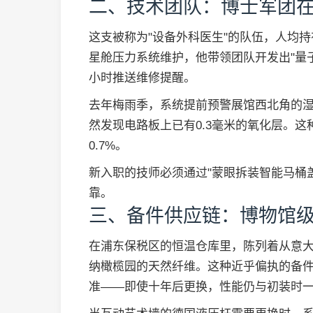
二、技术团队：博士军团
这支被称为"设备外科医生"的队伍，人均持
星舱压力系统维护，他带领团队开发出"量
小时推送维修提醒。
去年梅雨季，系统提前预警展馆西北角的
然发现电路板上已有0.3毫米的氧化层。这
0.7%。
新入职的技师必须通过"蒙眼拆装智能马桶
靠。
三、备件供应链：博物馆
在浦东保税区的恒温仓库里，陈列着从意
纳橄榄园的天然纤维。这种近乎偏执的备件
准——即使十年后更换，性能仍与初装时