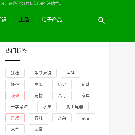
识，是您学习百科知识的好助手。
知识
生活
电子产品
热门标签
法律
生活常识
护肤
怀孕
苹果
历史
足球
装修
宠物
高考
家具
升学考试
水果
厨卫电器
景点
育儿
蔬菜
家居
大学
菜谱