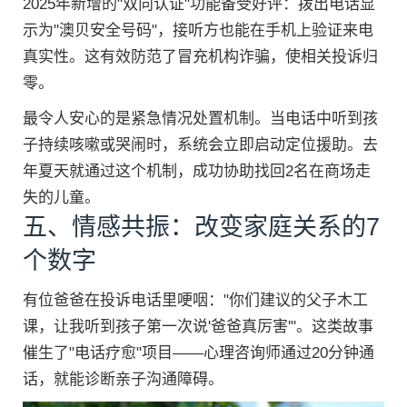
2025年新增的"双向认证"功能备受好评：拨出电话显
示为"澳贝安全号码"，接听方也能在手机上验证来电
真实性。这有效防范了冒充机构诈骗，使相关投诉归
零。
最令人安心的是紧急情况处置机制。当电话中听到孩
子持续咳嗽或哭闹时，系统会立即启动定位援助。去
年夏天就通过这个机制，成功协助找回2名在商场走
失的儿童。
五、情感共振：改变家庭关系的7
个数字
有位爸爸在投诉电话里哽咽："你们建议的父子木工
课，让我听到孩子第一次说'爸爸真厉害'"。这类故事
催生了"电话疗愈"项目——心理咨询师通过20分钟通
话，就能诊断亲子沟通障碍。