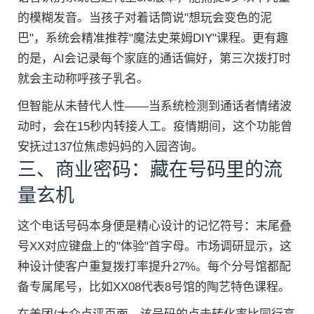
的模糊发音。当孩子对着话筒说"想玩会变色的泥
巴"，系统会精准推荐"魔法史莱姆DIY"课程。更有趣
的是，AI会记录每个家庭的通话偏好，第三次拨打时
就会主动称呼孩子乳名。
但智能从未替代人性——当系统检测到通话者情绪波
动时，会在15秒内转接人工。疫情期间，这个功能曾
安抚过137位焦虑妈妈的入园咨询。
三、商业密码：藏在号码里的流
量玄机
这个电话号码本身便是精心设计的记忆符号：末尾叠
号XX对应键盘上的"体验"首字母。市场调研显示，这
种设计使客户重复拨打率提升27%。每个分号馆都配
备专属尾号，比如XX08代表8号馆的陶艺特色课程。