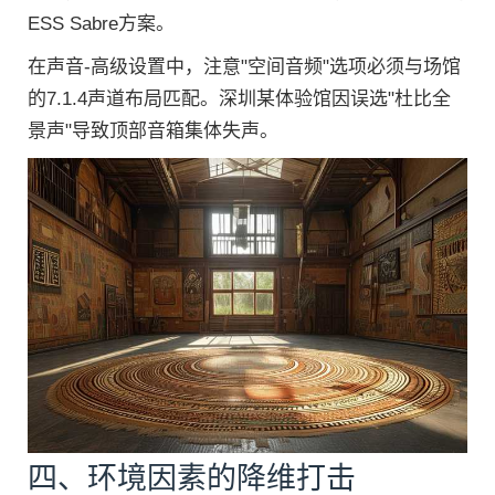
ESS Sabre方案。
在声音-高级设置中，注意"空间音频"选项必须与场馆
的7.1.4声道布局匹配。深圳某体验馆因误选"杜比全
景声"导致顶部音箱集体失声。
四、环境因素的降维打击