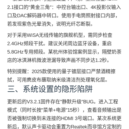
2.1接口的"黄金三角"：中控台输出口、4K投影仪输入
口及DAC解码器中转口。使用手电筒照射接口内部，
若发现紫色光晕消失，说明光纤芯断裂。
对于采用WiSA无线传输的旗舰机型，需同步检查
2.4GHz频段干扰。建议关闭周边蓝牙设备，重启
5.8GHz专用频段。某杭州体验馆案例显示，隔壁奶茶
店的冰淇淋机微波泄漏导致声画不同步达1.2秒。
特别提醒：2025款使用的量子镀层接口严禁酒精擦
拭，可用麂皮布蘸取纳米级清洁剂处理氧化层。
三、系统设置的隐形陷阱
更新后的V3.2.1固件存在"静默升级"BUG。进入工程
模式（同时长按"菜单+电源"15秒），查看音频输出是
否被强制切换到未连接的HDMI 3号端口。某次系统更
新后，默认声卡驱动会重置为Realtek而非馆方定制的