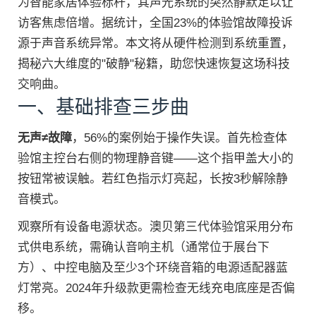
为智能家居体验标杆，其声光系统的突然静默足以让
访客焦虑倍增。据统计，全国23%的体验馆故障投诉
源于声音系统异常。本文将从硬件检测到系统重置，
揭秘六大维度的"破静"秘籍，助您快速恢复这场科技
交响曲。
一、基础排查三步曲
无声≠故障
，56%的案例始于操作失误。首先检查体
验馆主控台右侧的物理静音键——这个指甲盖大小的
按钮常被误触。若红色指示灯亮起，长按3秒解除静
音模式。
观察所有设备电源状态。澳贝第三代体验馆采用分布
式供电系统，需确认音响主机（通常位于展台下
方）、中控电脑及至少3个环绕音箱的电源适配器蓝
灯常亮。2024年升级款更需检查无线充电底座是否偏
移。