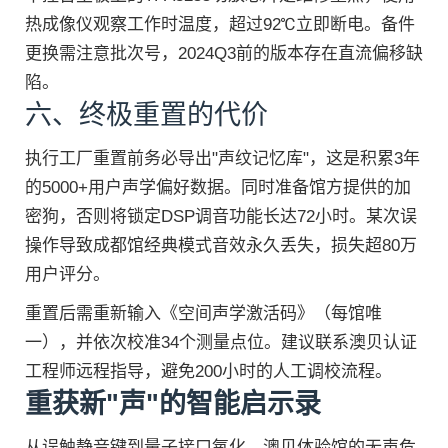
热成像仪观察工作时温度，超过92℃立即断电。备件
更换需注意批次号，2024Q3前的版本存在直流偏移缺
陷。
六、终极重置的代价
执行工厂重置前务必导出"声纹记忆库"，这是积累3年
的5000+用户声学偏好数据。同时准备馆方提供的加
密狗，否则将锁定DSP调音功能长达72小时。某次误
操作导致成都馆经典模式音效永久丢失，损失超80万
用户评分。
重置后需重新输入《空间声学激活码》（每馆唯
一），并依次校准34个测量点位。建议联系澳贝认证
工程师远程指导，避免200小时的人工调校流程。
重获新"声"的智能启示录
从误触静音键到量子接口氧化，澳贝体验馆的无声危