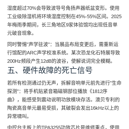
湿度超过70%会导致波导号角扬声器纸盆变形。使用
工业级除湿机将环境湿度控制在45%-55%区间。2025
年梅雨季期间，长三角地区9家体验馆均出现低音单
元破音现象。
同时警惕"声学驻波"：当展品布局变更后，需重新运
行馆配的ARC声学校准系统。某次恐龙化石特展导致
200Hz频段产生12dB的波谷，使解说词完全模糊。
五、硬件故障的死亡信号
若所有检测通过仍无声，拆解音响单元前先进行"生命
探测"：将手机贴紧音箱磁钢部位播放《1812序
曲》，能感受到震动说明功放模块存活。澳贝专利的
陶瓷高音单元最易受损，其破裂会发出16kHz以上的
异常啸叫。
中控台主板上的TPA3255功放芯片是维修重点，使用