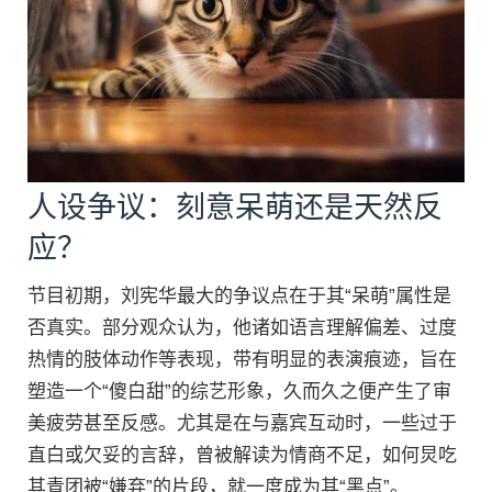
人设争议：刻意呆萌还是天然反
应？
节目初期，刘宪华最大的争议点在于其“呆萌”属性是
否真实。部分观众认为，他诸如语言理解偏差、过度
热情的肢体动作等表现，带有明显的表演痕迹，旨在
塑造一个“傻白甜”的综艺形象，久而久之便产生了审
美疲劳甚至反感。尤其是在与嘉宾互动时，一些过于
直白或欠妥的言辞，曾被解读为情商不足，如何炅吃
其青团被“嫌弃”的片段，就一度成为其“黑点”。