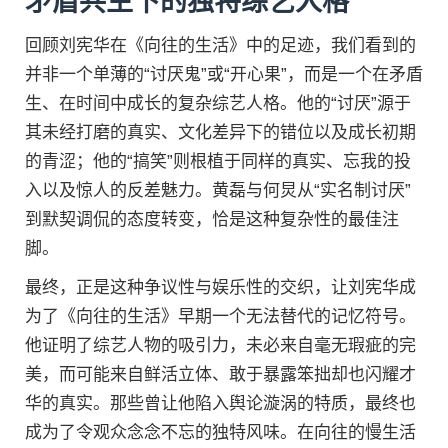
矛盾共生下的独特综艺人格
回顾刘宪华在《向往的生活》中的足迹，我们看到的
并非一个单薄的“讨厌鬼”或“开心果”，而是一个在矛盾
生、在时间中成长的复杂综艺人格。他的“讨厌”源于
其未经打磨的真实、文化差异下的错位以及成长初期
的青涩；他的“搞笑”则根植于同样的真实、忘我的投
入以及惊人的反差魅力。黄磊与何炅从“实名制讨厌”
到默契调侃的态度转变，恰是这种复杂性的最佳注
脚。
最终，正是这种争议性与娱乐性的交织，让刘宪华成
为了《向往的生活》早期一个无法替代的记忆符号。
他证明了综艺人物的吸引力，未必来自毫无瑕疵的完
美，而可能来自鲜活立体、敢于暴露笨拙却也闪耀才
华的真实。那些曾让他陷入舆论漩涡的特质，最终也
成为了令观众念念不忘的独特风味。在向往的慢生活