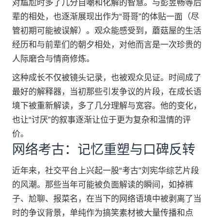
对尴尬时多了几分自嘲和化解的智慧。与彭昱畅等后
辈的相处，也逐渐展现出作为“哥哥”的体贴一面（尽
管初期可能被误解）。观众能感受到，蘑菇屋的生活
经历和与前辈们的朝夕相处，对他而言是一次珍贵的
人际磨合与情商修炼。
这种成长不仅被镜头记录，也被观众见证。时间成了
最好的解释器，当初那些引发争议的片段，在成长语
境下被重新解读，多了几分理解与宽容。他的变化，
也让“讨厌”的叙事逐渐让位于更为复杂和温情的评
价。
网络考古：记忆重塑与口碑反转
近年来，社交平台上兴起一股“考古”刘宪华综艺片段
的风潮。那些当年可能被负面解读的瞬间，如掉裤
子、尬聊、报菜名，在当下的网络语境中被剥离了当
时的争议背景，单纯作为搞笑素材被大量传播和点