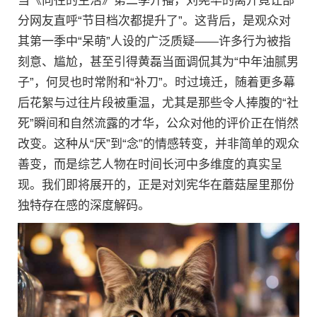
当《向往的生活》第二季开播，刘宪华的离开竟让部
分网友直呼“节目档次都提升了”。这背后，是观众对
其第一季中“呆萌”人设的广泛质疑——许多行为被指
刻意、尴尬，甚至引得黄磊当面调侃其为“中年油腻男
子”，何炅也时常附和“补刀”。时过境迁，随着更多幕
后花絮与过往片段被重温，尤其是那些令人捧腹的“社
死”瞬间和自然流露的才华，公众对他的评价正在悄然
改变。这种从“厌”到“念”的情感转变，并非简单的观众
善变，而是综艺人物在时间长河中多维度的真实呈
现。我们即将展开的，正是对刘宪华在蘑菇屋里那份
独特存在感的深度解码。