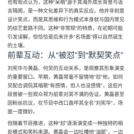
也有观点认为，这种“呆萌”源于其海外成长背景与语
言隔阂，是一种文化差异下的真实反应。他并非刻意
设计笑点，而是其思维和行为模式本身就与国内常见
的综艺套路不同。这种“非常规”的特质，在初期可能
引发误解，但恰恰是后来许多“名场面”得以自然诞生
的土壤。
前辈互动：从“被怼”到“默契笑点”
刘宪华与黄磊、何炅的互动关系，是观察其形象演变
的重要窗口。早期，黄磊常毫不留情地“怼”他，如何
炅配合调侃其唱歌“有感情，但人也没感情”，这些片
段曾被一些观众视为前辈对其不满的佐证。黄磊甚至
因粉丝抗议，在节目中改口直呼其全名“刘宪华”，场
面一度微妙。
但随着节目推进，这种“怼”逐渐演变成一种独特的相
处模式和笑料来源。黄磊会一边吐槽他“油腻”，一边