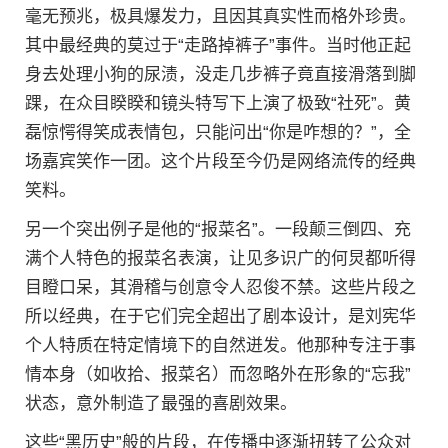
毫无预兆，极具爆发力，且因其真实性而格外珍贵。
其中最经典的莫过于“走路掉裤子”事件。当时他正起
身去处理小狗的尿渍，没走几步裤子竟直接滑落到脚
踝，在众目睽睽和镜头特写下上演了极致“社死”。黄
磊惊愕得笑成表情包，只能问出“你是咋想的？”，全
场嘉宾笑作一团。这个片段至今仍是网络流传的经典
笑料。
另一个突出例子是他的“报菜名”。一段颠三倒四、充
满个人特色的报菜名表演，让见多识广的何炅都听得
目瞪口呆，其滑稽与创意令人忍俊不禁。这些片段之
所以经典，在于它们完全超出了剧本设计，是刘宪华
个人特质在特定情境下的自然迸发。他那种专注于事
情本身（如收拾、报菜名）而忽略外在形象的“忘我”
状态，意外制造了最强的喜剧效果。
这些“黑历史”般的片段，在传播中逐渐扭转了公众对