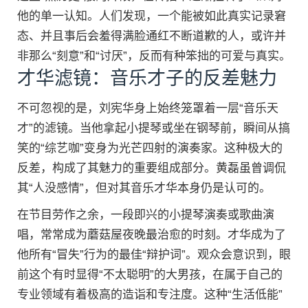
他的单一认知。人们发现，一个能被如此真实记录窘
态、并且事后会羞得满脸通红不断道歉的人，或许并
非那么“刻意”和“讨厌”，反而有种笨拙的可爱与真实。
才华滤镜：音乐才子的反差魅力
不可忽视的是，刘宪华身上始终笼罩着一层“音乐天
才”的滤镜。当他拿起小提琴或坐在钢琴前，瞬间从搞
笑的“综艺咖”变身为光芒四射的演奏家。这种极大的
反差，构成了其魅力的重要组成部分。黄磊虽曾调侃
其“人没感情”，但对其音乐才华本身仍是认可的。
在节目劳作之余，一段即兴的小提琴演奏或歌曲演
唱，常常成为蘑菇屋夜晚最治愈的时刻。才华成为了
他所有“冒失”行为的最佳“辩护词”。观众会意识到，眼
前这个有时显得“不太聪明”的大男孩，在属于自己的
专业领域有着极高的造诣和专注度。这种“生活低能”