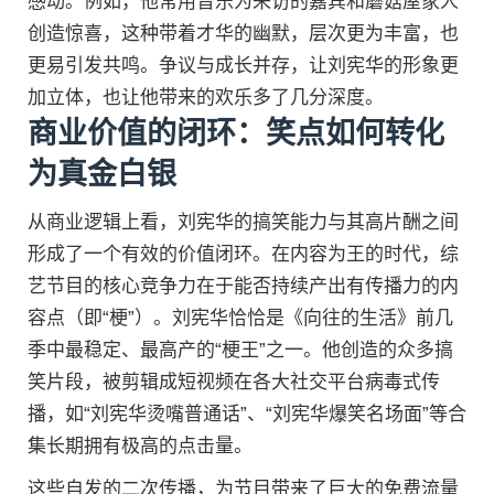
感动。例如，他常用音乐为来访的嘉宾和蘑菇屋家人
创造惊喜，这种带着才华的幽默，层次更为丰富，也
更易引发共鸣。争议与成长并存，让刘宪华的形象更
加立体，也让他带来的欢乐多了几分深度。
商业价值的闭环：笑点如何转化
为真金白银
从商业逻辑上看，刘宪华的搞笑能力与其高片酬之间
形成了一个有效的价值闭环。在内容为王的时代，综
艺节目的核心竞争力在于能否持续产出有传播力的内
容点（即“梗”）。刘宪华恰恰是《向往的生活》前几
季中最稳定、最高产的“梗王”之一。他创造的众多搞
笑片段，被剪辑成短视频在各大社交平台病毒式传
播，如“刘宪华烫嘴普通话”、“刘宪华爆笑名场面”等合
集长期拥有极高的点击量。
这些自发的二次传播，为节目带来了巨大的免费流量