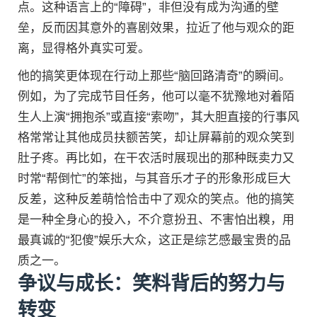
点。这种语言上的“障碍”，非但没有成为沟通的壁
垒，反而因其意外的喜剧效果，拉近了他与观众的距
离，显得格外真实可爱。
他的搞笑更体现在行动上那些“脑回路清奇”的瞬间。
例如，为了完成节目任务，他可以毫不犹豫地对着陌
生人上演“拥抱杀”或直接“索吻”，其大胆直接的行事风
格常常让其他成员扶额苦笑，却让屏幕前的观众笑到
肚子疼。再比如，在干农活时展现出的那种既卖力又
时常“帮倒忙”的笨拙，与其音乐才子的形象形成巨大
反差，这种反差萌恰恰击中了观众的笑点。他的搞笑
是一种全身心的投入，不介意扮丑、不害怕出糗，用
最真诚的“犯傻”娱乐大众，这正是综艺感最宝贵的品
质之一。
争议与成长：笑料背后的努力与
转变