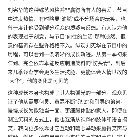
刘宪华的这种综艺风格并非赢得所有人的喜爱。节目
中过度热情、有时略显“油腻”或不分场合的玩笑，也
曾一度让他受到部分观众的质疑与反感。有人认为他
的表现过于刻意，与节目“向往的生活”那种淡然、惬
意的基调存在些许格格不入。纵观刘宪华在节目中的
历程，可以看到一条清晰的成长轨迹。从第一季初来
乍到、完全依靠本能反应制造笑料的“愣头青”，到后
来几季逐渐学会更多生活技能、更能体会人情世故的
“大华”，他的变化是可见的。
这种成长本身也构成了其人物弧光的一部分。观众见
证了他从需要何炅、黄磊不断“兜底”和引导的弟弟，
慢慢成长为能独当一面、更细腻体贴的家人。即便在
制造笑料的方式上，他也逐渐从纯粹的肢体和语言搞
笑，转向更多依靠才艺互动和暖心举动来赢得笑声与