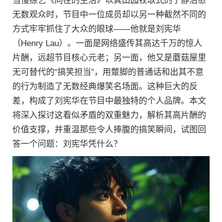
当慢综艺《向往的生活》以其田园牧歌式的宁静治愈
无数观众时，节目中一位成员却以另一种截然不同的
方式牢牢抓住了大众的眼球——他就是刘宪华
（Henry Lau）。一面是网络盛传其高达千万的惊人
片酬，远超节目核心元老；另一面，他又是蘑菇屋里
无可替代的“搞笑担当”，用蹩脚的普通话和出其不意
的行为制造了无数经典爆笑名场面。这种巨大的反
差，构成了刘宪华在节目中最独特的个人品牌。本文
将深入探讨这看似矛盾的双重魅力，解析其高片酬的
价值支撑，并重温那些令人捧腹的搞笑瞬间，试图回
答一个问题：刘宪华凭什么？