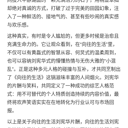
同投入平静湖面的一颗充满活力的石子，用稍显笨拙
却绝对真诚的方式，打破了过于完美的田园幻象，注
入了一种鲜活的、接地气的、甚至有些吵闹的真实感
与欢乐感。
这种真实，有时是令人尴尬的，但更多时候是治愈且
充满生命力的。它让观众看到，在“向往的生活”里，
不仅可以有黄磊式的智慧从容、何炅式的温柔周到，
也可以容纳刘宪华式的懵懂热情与无伤大雅的“小混
乱”。正是这种多元人格的碰撞与互补，才共同烹制出
了《向往的生活》这锅滋味丰富的人间烟火。刘宪华
的片酬与笑料，共同定义了一种成功的综艺人格范
式：用不可替代的个人特质创造持续的内容价值，最
终将欢声笑语实实在在地转化为行业认可与市场回
报。
以上是关于向往的生活刘宪华片酬，向往的生活刘宪