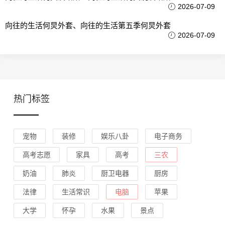
2026-07-09
向往的生活何炅外套、向往的生活第五季何炅外套
2026-07-09
热门标签
宠物
装修
娱乐八卦
电子商务
高考志愿
家具
高考
三农
奶油
肺炎
厨卫电器
厨房
法律
生活常识
电脑
苹果
大学
怀孕
水果
景点