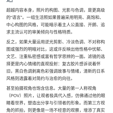
超越内容本身，照片的构图、光影与色调，是更高级
的“语言”。一组生活照如果普遍采用明亮、高饱和、
中心构图的风格，可能暗示着主人公直接、开朗、追
求主流认可的审美倾向与性格特质。
反之，如果大量运用逆光剪影、冷淡色调、不对称构
图或强烈的明暗对比，这或许反映出他性格中忧郁、
文艺、注重私密感或富有哲学思辨的一面。滤镜的选
择更是内心情绪的直观投射：复古胶片感诉说着怀
旧，黑白色调剥离色彩强调故事与情绪，清新的日系
风格则透露着对简约与治愈的向往。
甚至拍摄视角也饱含信息。大量的第一人称视角
（POV）照片，让观者极具代入感，仿佛通过他的眼
睛看世界，塑造出分享与引领者的形象。而第三方视
角的抓拍，则更像是一场不经意的观察，增添了真实