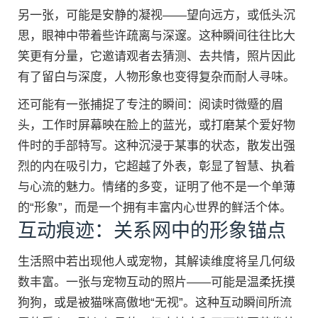
另一张，可能是安静的凝视——望向远方，或低头沉
思，眼神中带着些许疏离与深邃。这种瞬间往往比大
笑更有分量，它邀请观者去猜测、去共情，照片因此
有了留白与深度，人物形象也变得复杂而耐人寻味。
还可能有一张捕捉了专注的瞬间：阅读时微蹙的眉
头，工作时屏幕映在脸上的蓝光，或打磨某个爱好物
件时的手部特写。这种沉浸于某事的状态，散发出强
烈的内在吸引力，它超越了外表，彰显了智慧、执着
与心流的魅力。情绪的多变，证明了他不是一个单薄
的“形象”，而是一个拥有丰富内心世界的鲜活个体。
互动痕迹：关系网中的形象锚点
生活照中若出现他人或宠物，其解读维度将呈几何级
数丰富。一张与宠物互动的照片——可能是温柔抚摸
狗狗，或是被猫咪高傲地“无视”。这种互动瞬间所流