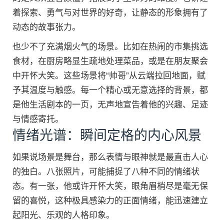
着探索、勇气与对世界的好奇，让静态的形象拥有了
动态的故事张力。
也少不了充满烟火气的场景。比如在热闹的市集挑选
食材，在厨房略显生疏地处理菜品，或是在朋友聚会
中开怀大笑。这些场景将“帅哥”从云端拉回地面，赋
予其温度与触感。每一个精心或无意选择的背景，都
是他生活剧本的一页，无声地宣告着他的兴趣、足迹
与情感寄托。
情绪光谱：瞬间定格的内心风景
如果说场景是舞台，那么表情与眼神就是最直击人心
的独白。八张照片，可能捕捉了八种不同的情绪状
态。有一张，他或许开怀大笑，眼角眉梢尽是毫无保
留的喜悦，这种极具感染力的正面情绪，能迅速建立
起阳光、乐观的人格印象。