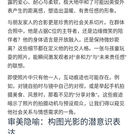
露的爱心、耐心与柔软，极大地中和了可能因英俊外
表产生的距离感，塑造出温暖、有责任感的形象。
与朋友家人的合影更是珍贵的社会关系切片。在群体
合照中，他是占据C位的主导者，还是边缘微笑的陪
伴者？他的身体语言是开放融入，还是保持微妙距
离？这些细节都在定义他的社交人格。一张与孩童玩
耍的照片，能瞬间激发观者对“亲和力”与“未来责任感”
的联想。
即使照片中只有他一人，互动痕迹也可能存在。例
如，对镜自拍时与镜中自己的对视，或是举起手机拍
摄美食、风景时，那看不见的“分享对象”。这些痕迹
暗示了照片的拍摄动机与预设观众，让我们得以窥见
他社会关系与情感需求的一角。
审美隐喻：构图光影的潜意识表
达