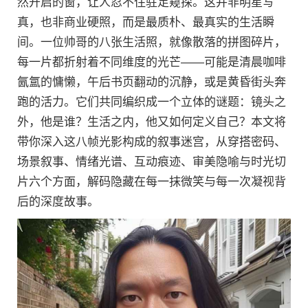
然开启的窗，让人忍不住驻足窥探。这并非明星写
真，也非商业硬照，而是最质朴、最真实的生活瞬
间。一位帅哥的八张生活照，就像散落的拼图碎片，
每一片都折射着不同维度的光芒——可能是清晨咖啡
氤氲的慵懒，午后书页翻动的沉静，或是黄昏街头奔
跑的活力。它们共同编织成一个立体的谜题：镜头之
外，他是谁？生活之内，他又如何定义自己？本文将
带你深入这八帧光影构成的叙事迷宫，从穿搭密码、
场景叙事、情绪光谱、互动痕迹、审美隐喻与时光切
片六个方面，解码隐藏在每一抹微笑与每一次凝视背
后的深度故事。