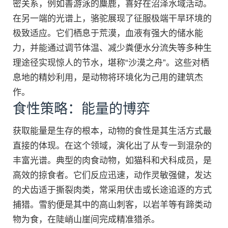
密关系，例如善游泳的麋鹿，喜好在沼泽水域活动。
在另一端的光谱上，骆驼展现了征服极端干旱环境的
极致适应。它们栖息于荒漠，血液有强大的储水能
力，并能通过调节体温、减少粪便水分流失等多种生
理途径实现惊人的节水，堪称“沙漠之舟”。这些对栖
息地的精妙利用，是动物将环境化为己用的建筑杰
作。
食性策略：能量的博弈
获取能量是生存的根本，动物的食性是其生活方式最
直接的体现。在这个领域，演化出了从专一到混杂的
丰富光谱。典型的肉食动物，如猫科和犬科成员，是
高效的掠食者。它们反应迅速，动作灵敏强健，发达
的犬齿适于撕裂肉类，常采用伏击或长途追逐的方式
捕猎。雪豹便是其中的高山刺客，以岩羊等有蹄类动
物为食，在陡峭山崖间完成精准猎杀。