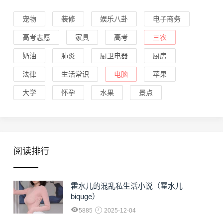
宠物
装修
娱乐八卦
电子商务
高考志愿
家具
高考
三农
奶油
肺炎
厨卫电器
厨房
法律
生活常识
电脑
苹果
大学
怀孕
水果
景点
阅读排行
霍水儿的混乱私生活小说（霍水儿
biquge）
5885
2025-12-04