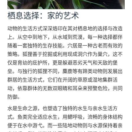
栖息选择：家的艺术
动物的生活方式深深烙印在其对栖息地的选择与改造
上。从空中到地下，从水域到荒漠，每一种选择都伴
随着一套独特的生存技能。穴居是一种古老而有效的
策略。狐狸善于挖掘或利用现成洞穴作为巢穴，这不
仅是育幼的庇护所，更是躲避恶劣天气和天敌的堡
垒。与独行的狐狸不同，麋鹿等有蹄类动物则发展出
群居的生活方式，它们在开阔的草原或湿地集群活
动，依靠群体的无数双眼睛和耳朵来预警危险，共同
防御。
水是生命之源，也塑造了独特的水生与亲水生活方
式。鱼类完全适应水生，用鳃呼吸，流畅的身体结构
便于在水中游弋。而一些陆地动物则与水源保持着亲