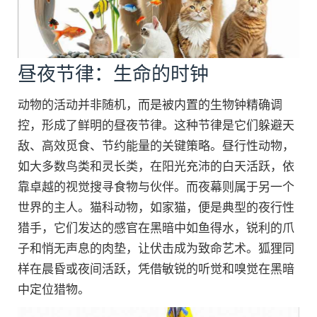
昼夜节律：生命的时钟
动物的活动并非随机，而是被内置的生物钟精确调
控，形成了鲜明的昼夜节律。这种节律是它们躲避天
敌、高效觅食、节约能量的关键策略。昼行性动物，
如大多数鸟类和灵长类，在阳光充沛的白天活跃，依
靠卓越的视觉搜寻食物与伙伴。而夜幕则属于另一个
世界的主人。猫科动物，如家猫，便是典型的夜行性
猎手，它们发达的感官在黑暗中如鱼得水，锐利的爪
子和悄无声息的肉垫，让伏击成为致命艺术。狐狸同
样在晨昏或夜间活跃，凭借敏锐的听觉和嗅觉在黑暗
中定位猎物。