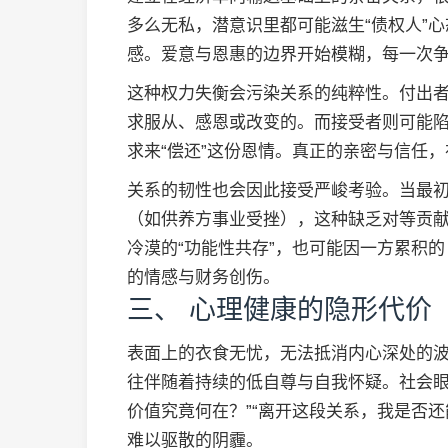
多么无私，潜意识里都可能滋生“债权人”心
感。爱意与恩惠的边界开始模糊，每一次争
这种权力失衡会污染关系的纯粹性。付出
求服从、感恩或改变的。而接受者则可能
求来“偿还”这份恩情。真正的亲密与信任
关系的韧性也会因此接受严峻考验。当最
（如供养方事业受挫），这种缺乏对等贡
冷漠的“功能性共存”，也可能因一方累积的 r
的情感与财务创伤。
三、 心理健康的隐形代价
表面上的衣食无忧，无法抵消内心深处的
往伴随着持续的低自尊与自我怀疑。社会眼
价值究竟何在？”“离开这段关系，我是否
难以驱散的阴霾。