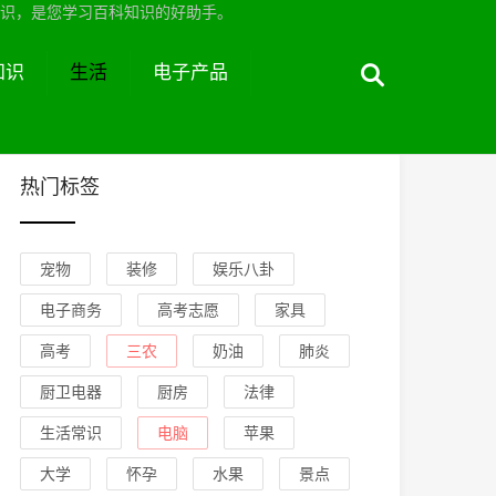
识，是您学习百科知识的好助手。
知识
生活
电子产品
热门标签
宠物
装修
娱乐八卦
电子商务
高考志愿
家具
高考
三农
奶油
肺炎
厨卫电器
厨房
法律
生活常识
电脑
苹果
大学
怀孕
水果
景点