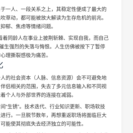
系于一人、一段关系之上，其稳定性便成了最大的
风吹草动，都可能被放大解读为生存危机的前兆。
致抑郁、焦虑等情绪问题。
。看着同龄人在事业上披荆斩棘、实现自我，而自己
会催生强烈的失落与悔恨。人生仿佛被按下了暂停
的心理撕裂感极为痛苦。
化
个人的社会资本（人脉、信息资源）会不可避免地
与伴侣相关的范围，失去了多元信息输入和不同视
味着个人与外部世界的连接在减弱。
间“生锈”。技术迭代、行业知识更新、职场软技
续进行。一旦脱节数年，再想重返职场将面临巨大
，可能使其彻底失去经济独立的可能性。