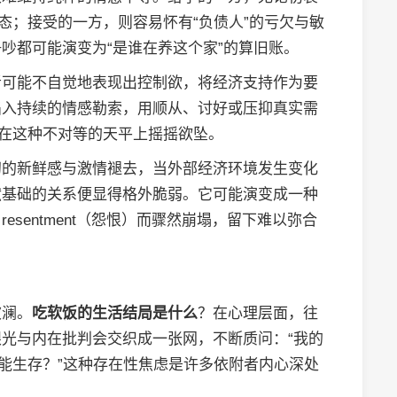
态；接受的一方，则容易怀有“负债人”的亏欠与敏
吵都可能演变为“是谁在养这个家”的算旧账。
者可能不自觉地表现出控制欲，将经济支持作为要
陷入持续的情感勒索，用顺从、讨好或压抑真实需
，在这种不对等的天平上摇摇欲坠。
初的新鲜感与激情褪去，当外部经济环境发生变化
献基础的关系便显得格外脆弱。它可能演变成一种
esentment（怨恨）而骤然崩塌，留下难以弥合
波澜。
吃软饭的生活结局是什么
？在心理层面，往
光与内在批判会交织成一张网，不断质问：“我的
还能生存？”这种存在性焦虑是许多依附者内心深处