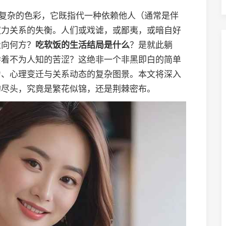
着复杂的色彩，它既指代一种依赖他人（通常是伴
权力关系的失衡。人们或戏谑，或鄙夷，或暗自好
走向何方？
吃软饭的生活结局是什么
？是就此躺
尝着不为人知的苦涩？这绝非一个非黑即白的简单
力、心理变迁与关系动态的复杂图景。本文将深入
的尽头，究竟是繁花似锦，还是荆棘密布。