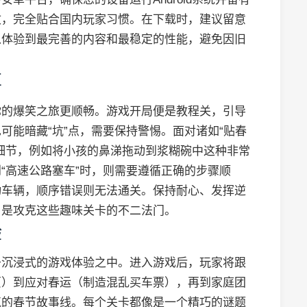
文，完全贴合国内玩家习惯。在下载时，建议留意
以体验到最完善的内容和最稳定的性能，避免因旧
享
你的爆笑之旅更顺畅。游戏开局便是教程关，引导
可能暗藏“坑”点，需要保持警惕。面对诸如“贴春
细节，例如将小孩的鼻涕拖动到浆糊碗中这种非常
“高速公路塞车”时，则需要遵循正确的步骤顺
动车辆，顺序错误则无法通关。保持耐心、发挥逆
，是攻克这些趣味关卡的不二法门。
验
于沉浸式的游戏体验之中。进入游戏后，玩家将跟
页）到应对春运（制造混乱买车票），再到家庭团
气的春节故事线。每个关卡都像是一个精巧的谜题