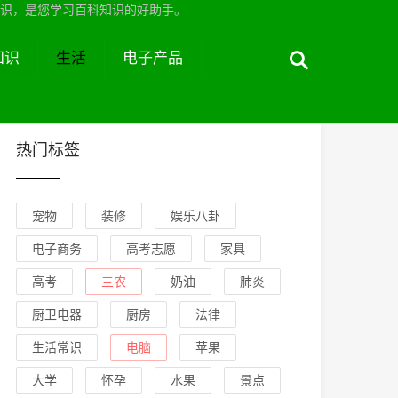
识，是您学习百科知识的好助手。
知识
生活
电子产品
热门标签
宠物
装修
娱乐八卦
电子商务
高考志愿
家具
高考
三农
奶油
肺炎
厨卫电器
厨房
法律
生活常识
电脑
苹果
大学
怀孕
水果
景点