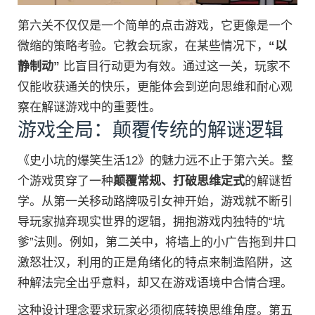
第六关不仅仅是一个简单的点击游戏，它更像是一个
微缩的策略考验。它教会玩家，在某些情况下，
“以
静制动”
比盲目行动更为有效。通过这一关，玩家不
仅能收获通关的快乐，更能体会到逆向思维和耐心观
察在解谜游戏中的重要性。
游戏全局：颠覆传统的解谜逻辑
《史小坑的爆笑生活12》的魅力远不止于第六关。整
个游戏贯穿了一种
颠覆常规、打破思维定式
的解谜哲
学。从第一关移动路牌吸引女神开始，游戏就不断引
导玩家抛弃现实世界的逻辑，拥抱游戏内独特的“坑
爹”法则。例如，第二关中，将墙上的小广告拖到井口
激怒壮汉，利用的正是角绪化的特点来制造陷阱，这
种解法完全出乎意料，却又在游戏语境中合情合理。
这种设计理念要求玩家必须彻底转换思维角度。第五