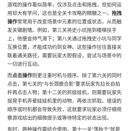
游戏的操作看似简单，仅涉及点击和拖拽，但如何运
用却大有学问，这也是全关卡攻略的精髓之一。
拖拽
操作
常常用于改变场景中元素的位置或状态，从而触
发关键剧情。例如，第三关将史小坑拖到楼梯扶手
上，他便会帅气滑下；第八关通过拖拽史小坑与同学
互换位置，才能成功约到女神。这些操作往往直接关
联着通关路径，需要玩家大胆假设，尝试与场景中的
一切进行互动。
而
点击操作
则更注重时机与顺序。除了第六关的同时
点击，第七关的“与长颈鹿合影”要求玩家先拉长自拍
杆再点击人物；第十二关的抓娃娃机，则需要玩家先
摇晃手机弄晕娃娃机里的动物，再依次抓取。错误的
顺序或时机都会导致失败，这就要求玩家必须仔细观
察游戏给出的细微提示或等待特定的状态出现。
有时，两种操作需结合使用。第十一关“荡秋千”就是