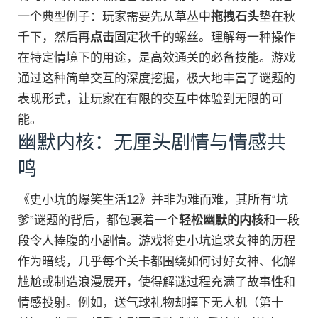
一个典型例子：玩家需要先从草丛中
拖拽石头
垫在秋
千下，然后再
点击
固定秋千的螺丝。理解每一种操作
在特定情境下的用途，是高效通关的必备技能。游戏
通过这种简单交互的深度挖掘，极大地丰富了谜题的
表现形式，让玩家在有限的交互中体验到无限的可
能。
幽默内核：无厘头剧情与情感共
鸣
《史小坑的爆笑生活12》并非为难而难，其所有“坑
爹”谜题的背后，都包裹着一个
轻松幽默的内核
和一段
段令人捧腹的小剧情。游戏将史小坑追求女神的历程
作为暗线，几乎每个关卡都围绕如何讨好女神、化解
尴尬或制造浪漫展开，使得解谜过程充满了故事性和
情感投射。例如，送气球礼物却撞下无人机（第十