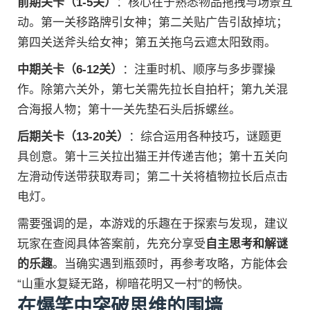
前期关卡（1-5关）
：核心在于熟悉物品拖拽与场景互
动。第一关移路牌引女神；第二关贴广告引敌掉坑；
第四关送斧头给女神；第五关拖乌云遮太阳致雨。
中期关卡（6-12关）
：注重时机、顺序与多步骤操
作。除第六关外，第七关需先拉长自拍杆；第九关混
合海报人物；第十一关先垫石头后拆螺丝。
后期关卡（13-20关）
：综合运用各种技巧，谜题更
具创意。第十三关拉出猫王并传递吉他；第十五关向
左滑动传送带获取寿司；第二十关将植物拉长后点击
电灯。
需要强调的是，本游戏的乐趣在于探索与发现，建议
玩家在查阅具体答案前，先充分享受
自主思考和解谜
的乐趣
。当确实遇到瓶颈时，再参考攻略，方能体会
“山重水复疑无路，柳暗花明又一村”的畅快。
在爆笑中突破思维的围墙