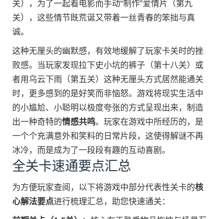
关），为了一起看电影而手动“制作”爱情片（第九
关），这些情节既荒诞又带着一丝青春的笨拙与真
诚。
这种无厘头的幽默感，有效地缓解了玩家卡关时的挫
败感。当玩家发现拉下史小坑的裤子（第十八关）或
者用乌云下雨（第五关）这种无厘头方式居然能通关
时，更多感到的是好笑而非恼怒。游戏将现实生活中
的小尴尬、小聪明以极度夸张的方式呈现出来，制造
出一种奇特的
情感共鸣
。玩家在游戏中所经历的，是
一个个充满意外和笑料的日常片段，这使得解谜不再
冰冷，而是成为了一段段有趣的互动喜剧。
全关卡速通要点汇总
为方便玩家查阅，以下将游戏中部分代表性关卡的
核
心解法要点
进行梳理汇总，助您快速通关：