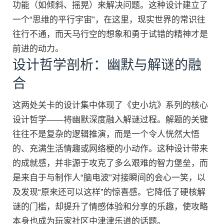
功能（如倾斜、摇晃）来解决问题。这种设计建立了
一个“思维的平行宇宙”，在这里，现实世界的常识往
往行不通，而天马行空的想象和勇于试错的精神才是
前进的动力。
设计哲学剖析：幽默与解谜的融
合
这两处关卡的设计集中体现了《史小坑》系列的核心
设计哲学——将幽默深度融入解谜过程。解题的关键
往往不是复杂的逻辑推演，而是一个令人恍然大悟
的、充满生活情趣或网络梗的小动作。这种设计带来
的成就感，并非源于攻克了多么艰难的智力堡垒，而
是来自于与制作人“脑电波”对接瞬间的会心一笑，以
及发现“原来还可以这样”的惊喜感。它降低了硬核解
谜的门槛，却提升了情感体验和分享的乐趣，使攻略
本身也成为玩家社区中津津乐道的话题。