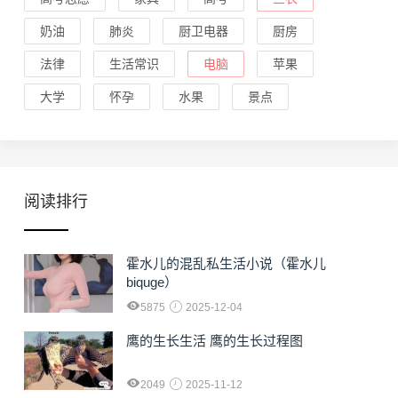
奶油
肺炎
厨卫电器
厨房
法律
生活常识
电脑
苹果
大学
怀孕
水果
景点
阅读排行
霍水儿的混乱私生活小说（霍水儿
biquge）
5875
2025-12-04
鹰的生长生活 鹰的生长过程图
2049
2025-11-12