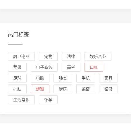
热门标签
厨卫电器
宠物
法律
娱乐八卦
苹果
电子商务
高考
口红
足球
电脑
肺炎
手机
家具
护肤
蜂蜜
厨房
菜谱
装修
生活常识
怀孕