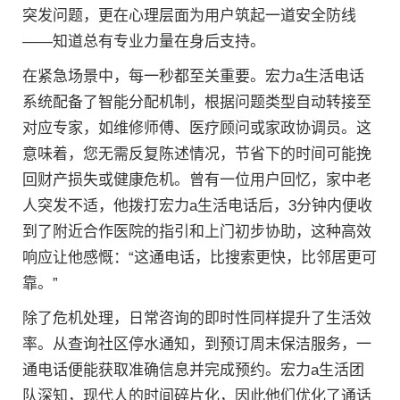
突发问题，更在心理层面为用户筑起一道安全防线
——知道总有专业力量在身后支持。
在紧急场景中，每一秒都至关重要。宏力a生活电话
系统配备了智能分配机制，根据问题类型自动转接至
对应专家，如维修师傅、医疗顾问或家政协调员。这
意味着，您无需反复陈述情况，节省下的时间可能挽
回财产损失或健康危机。曾有一位用户回忆，家中老
人突发不适，他拨打宏力a生活电话后，3分钟内便收
到了附近合作医院的指引和上门初步协助，这种高效
响应让他感慨：“这通电话，比搜索更快，比邻居更可
靠。”
除了危机处理，日常咨询的即时性同样提升了生活效
率。从查询社区停水通知，到预订周末保洁服务，一
通电话便能获取准确信息并完成预约。宏力a生活团
队深知，现代人的时间碎片化，因此他们优化了通话