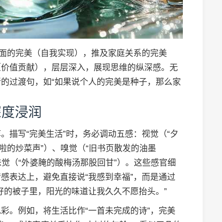
层面的完美（自我实现），推及家庭关系的完美
（价值贡献），层层深入，展现思维的纵深感。无
的过渡句，如“如果说个人的完美是种子，那么家
深度浸润
。描写“完美生活”时，务必调动五感：视觉（“夕
啦的炒菜声”）、嗅觉（“旧书页散发的油墨
味觉（“外婆腌的酸梅汤那股回甘”）。这些感官细
感表达上，避免直接说“我感到幸福”，而是通过
好的被子里，阳光的味道让我久久不愿抬头。”
彩。例如，将生活比作“一首未完成的诗”，完美