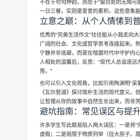
不在于句句押韵，而在于“留白处的无限可能
一日三餐，实则是爱意的累积。这些意象
立意之巅：从个人情愫到
优秀的“完美生活作文”往往能从小我走向
广阔的社会、文化或哲学思考连接起来。例
宁静并非逃避，而是在喧嚣时代中守护内心
人相处的温馨后，反思：“现代人总追逐远
旁。”
也可以引入文化视角，比如引用陶渊明“采
《瓦尔登湖》探讨简朴生活的现代意义。
让哲理从你的故事中自然生长出来，而非
避坑指南：常见误区与提
许多学生写此题易陷入两大误区：一是将“完
虚假；二是局限于物质列举（住大房子、