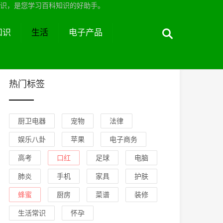
识，是您学习百科知识的好助手。
知识
生活
电子产品
热门标签
厨卫电器
宠物
法律
娱乐八卦
苹果
电子商务
高考
口红
足球
电脑
肺炎
手机
家具
护肤
蜂蜜
厨房
菜谱
装修
生活常识
怀孕