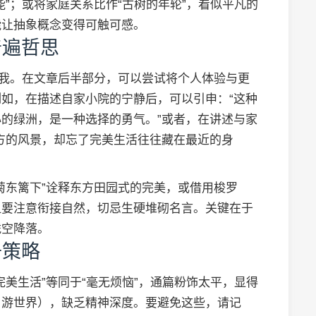
”；或将家庭关系比作“古树的年轮”，看似平凡的
能让抽象概念变得可触可感。
普遍哲思
大我。在文章后半部分，可以尝试将个人体验与更
如，在描述自家小院的宁静后，可以引申：“这种
的绿洲，是一种选择的勇气。”或者，在讲述与家
方的风景，却忘了完美生活往往藏在最近的身
菊东篱下”诠释东方田园式的完美，或借用梭罗
但要注意衔接自然，切忌生硬堆砌名言。关键在于
凭空降落。
升策略
美生活”等同于“毫无烦恼”，通篇粉饰太平，显得
周游世界），缺乏精神深度。要避免这些，请记