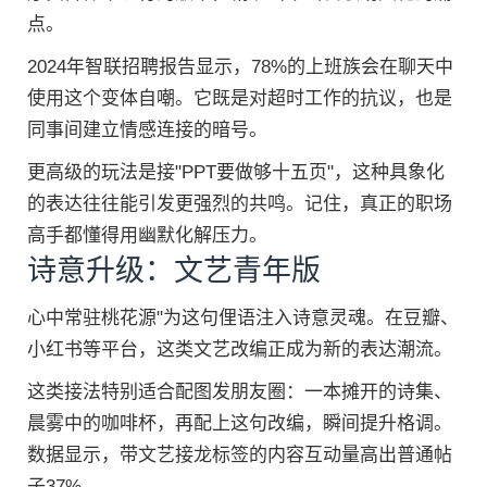
点。
2024年智联招聘报告显示，78%的上班族会在聊天中
使用这个变体自嘲。它既是对超时工作的抗议，也是
同事间建立情感连接的暗号。
更高级的玩法是接"PPT要做够十五页"，这种具象化
的表达往往能引发更强烈的共鸣。记住，真正的职场
高手都懂得用幽默化解压力。
诗意升级：文艺青年版
心中常驻桃花源"为这句俚语注入诗意灵魂。在豆瓣、
小红书等平台，这类文艺改编正成为新的表达潮流。
这类接法特别适合配图发朋友圈：一本摊开的诗集、
晨雾中的咖啡杯，再配上这句改编，瞬间提升格调。
数据显示，带文艺接龙标签的内容互动量高出普通帖
子37%。