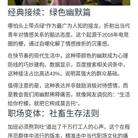
经典接续：绿色幽默篇
哪怕头上带点绿"作为最广为人知的接龙，折射出当代
青年对情感关系的豁达态度。这个起源于2016年电竞
圈的梗，通过自嘲化解了情感挫折的沉重感。
在快节奏的现代生活中，这种带颜色的幽默成为心理
防线的巧妙建构。数据显示，百度搜索相关词条中，
这种接法占比高达43%，说明其强大的群众基础。
值得注意的是，这种表达并非鼓励消极对待感情，而
是教会我们用幽默稀释痛苦。就像网友调侃的："生活
给你柠檬，就把它榨成莫吉托"。
职场变体：社畜生存法则
加班必须熬到吐"道出了千万打工人的心声。这个在程
序员群体中流行的版本，精准击中当代职场文化的痛