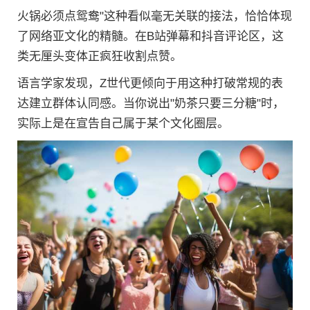
火锅必须点鸳鸯"这种看似毫无关联的接法，恰恰体现
了网络亚文化的精髓。在B站弹幕和抖音评论区，这
类无厘头变体正疯狂收割点赞。
语言学家发现，Z世代更倾向于用这种打破常规的表
达建立群体认同感。当你说出"奶茶只要三分糖"时，
实际上是在宣告自己属于某个文化圈层。