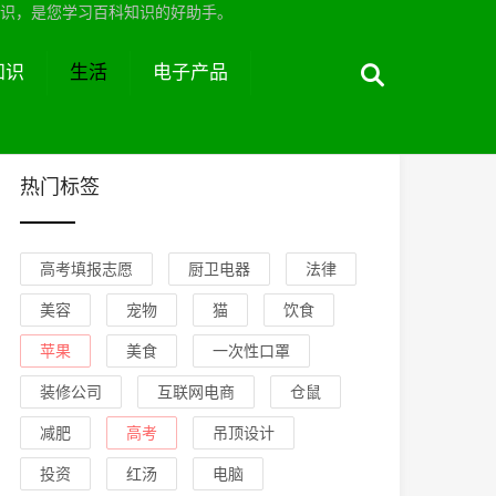
识，是您学习百科知识的好助手。
知识
生活
电子产品
热门标签
高考填报志愿
厨卫电器
法律
美容
宠物
猫
饮食
苹果
美食
一次性口罩
装修公司
互联网电商
仓鼠
减肥
高考
吊顶设计
投资
红汤
电脑