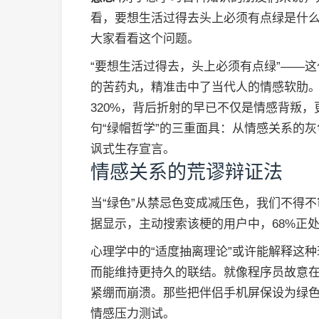
看，要想生活过得去头上必须有点绿是什
大家看看这个问题。
“要想生活过得去，头上必须有点绿”——
的苦药丸，精准击中了当代人的情感软肋
320%，背后折射的早已不仅是情感背叛
句“绿帽哲学”的三重面具：从情感关系的
讽式生存宣言。
情感关系的荒谬辩证法
当“绿色”从禁忌色变成减压色，我们不得
据显示，主动搜索该梗的用户中，68%正
心理学中的“适度抽离理论”或许能解释这
而能维持更持久的联结。就像程序员故意在
紧绷而崩溃。那些把伴侣手机屏保设为绿
情感压力测试。