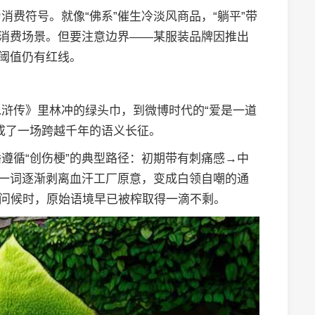
费符号。就像“佛系”催生冷淡风商品，“躺平”带
的消费场景。但要注意边界——某服装品牌因推出
默阈值仍有红线。
浒传》里林冲的绿头巾，到微博时代的“爱是一道
成了一场跨越千年的语义长征。
遵循“创伤梗”的典型路径：初期带有刺痛感→中
”一词逐渐剥离血汗工厂原意，变成白领自嘲的通
安问候时，原始语境早已被榨取得一滴不剩。