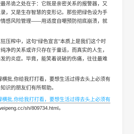
梗最吊诡之处在于：它既是亲密关系的报警器，又
思录，又是生存智慧的变形记。那些把绿色设为手
的情感风险管理——用适度自嘲预防彻底崩溃，就
狂压榨中，这句“绿色宣言”本质上是我们这个时
对纯净的关系或许只存在于童话，而真实的人生，
爆发的炎症。毕竟，能笑着说破的伤痛，往往最难
绿横批,你给我打打看，要想生活过得去头上必须有
科知识的朋友们有所帮助。
绿横批,你给我打打看，要想生活过得去头上必须有
ipeng.cc/sh/809734.html。