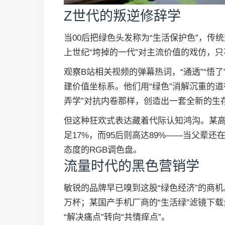
Z世代的叛逆修辞学
当00后把绿色头发称为“生活保护色”，
上世纪“垮掉的一代”对主流价值的戏仿，
观察B站相关视频的弹幕热词，“通透”“悟
建价值坐标系。他们用“绿色”消解沉重的道
弄学”对抗内卷那样，创造出一套全新的生
但这种狂欢式表达藏着代际认知鸿沟。某高
足17%，而95后则高达89%——当父辈
态度的RGB调色盘。
流量时代的黑色营销学
敏锐的品牌早已嗅到这股“绿色经济”的商机
万杯；某国产手机厂商的“生活绿”滤镜下载
“解决痛点”转向“共情痒点”。