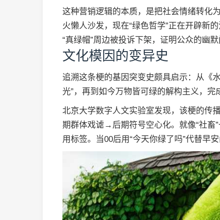
这种营销逻辑的本质，是把社会情绪转化为消
火懒人沙发，现在“绿色哲学”正在开辟新
“真绿帽”周边被投诉下架，证明公众的幽
文化模因的变异史
追溯这条梗的基因突变史颇具启示：从《水
光”，再到如今万物皆可绿的解构主义，完
北京大学数字人文实验室发现，该梗的传播
期群体戏谑→后期符号空心化。就像“社畜
用标签。当00后用“今天你绿了吗”代替早