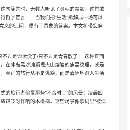
唱这句箴言时，无数人听见了灵魂的震颤。这首歌
行哲学宣言——当我们把"生活"拆解成一场可以
与意义的追问，便有了具象的答案。本文将带您穿
。
只不过是命运没了/只不过是青春散了"。这种直面
囊。在冰岛黑沙滩凝视火山熔岩的焦黑纹理，或是
常，真正的旅行从不是逃避，而是清醒地踏入生活
式的旅行者偏爱那些"不合时宜"的风景：凌晨四
旅馆吱呀作响的木楼梯。这些场景像歌词里"被遗