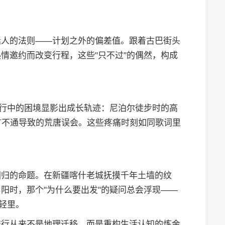
迷人的法则——计划之外的偏差值。跟着古巴街头
情邀约而改变行程，这些"只不过"的偶然，构成
旅行中的困境显影出成长轨迹：尼泊尔徒步时的高
言不通导致的荒唐误会。这些疼痛时刻如同歌词里
回归的命题。在新疆喀什老城抚摸千年土墙的纹
阳时，那个"为什么要出发"的疑问总会浮现——
轻里。
旅行从来不是地理迁移，而是重构生活认知的炼金