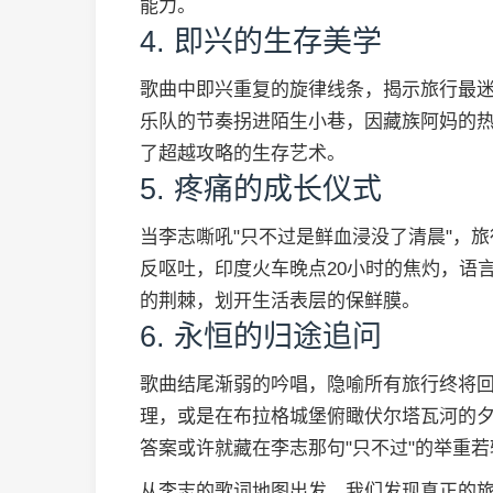
能力。
4. 即兴的生存美学
歌曲中即兴重复的旋律线条，揭示旅行最
乐队的节奏拐进陌生小巷，因藏族阿妈的热
了超越攻略的生存艺术。
5. 疼痛的成长仪式
当李志嘶吼"只不过是鲜血浸没了清晨"，
反呕吐，印度火车晚点20小时的焦灼，语
的荆棘，划开生活表层的保鲜膜。
6. 永恒的归途追问
歌曲结尾渐弱的吟唱，隐喻所有旅行终将
理，或是在布拉格城堡俯瞰伏尔塔瓦河的夕
答案或许就藏在李志那句"只不过"的举重若
从李志的歌词地图出发，我们发现真正的