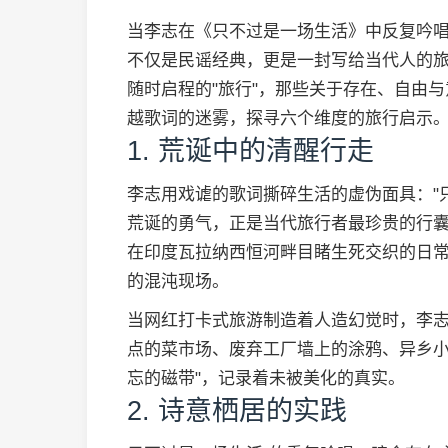
当李志在《只不过是一场生活》中反复吟
不仅是民谣经典，更是一封写给当代人的旅
随时启程的"旅行"，那些关于存在、自由
越歌词的迷雾，探寻六个维度的旅行启示
1. 荒诞中的清醒行走
李志用戏谑的歌词撕碎生活的虚伪面具："
荒诞的勇气，正是当代旅行者最珍贵的行
在印度瓦拉纳西恒河畔目睹生死交织的日
的混沌现场。
当网红打卡式旅游制造着人造幻觉时，李志
点的菜市场、废弃工厂墙上的涂鸦、异乡小
忘的磁带"，记录着未被美化的真实。
2. 诗意栖居的实践