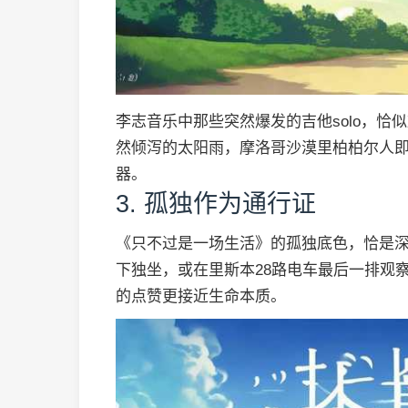
李志音乐中那些突然爆发的吉他solo，
然倾泻的太阳雨，摩洛哥沙漠里柏柏尔人
器。
3. 孤独作为通行证
《只不过是一场生活》的孤独底色，恰是
下独坐，或在里斯本28路电车最后一排观
的点赞更接近生命本质。