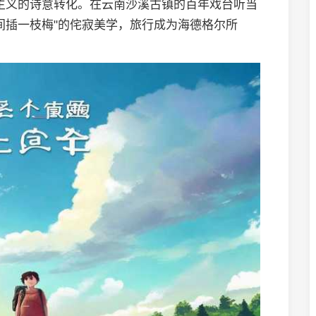
主义的诗意转化。在云南沙溪古镇的百年戏台听当
间插一枝梅"的侘寂美学，旅行成为海德格尔所