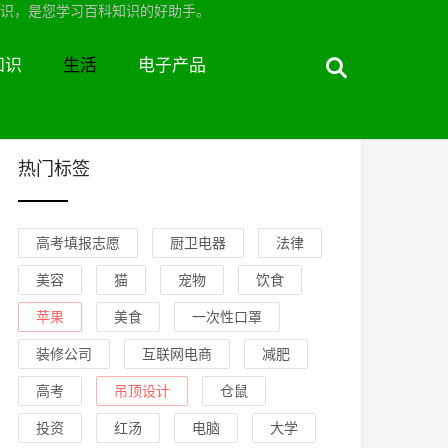
识，是您学习百科知识的好助手。
知识
生活
电子产品
热门标签
高考填报志愿
厨卫电器
法律
美容
猫
宠物
饮食
苹果
美食
一次性口罩
装修公司
互联网电商
减肥
高考
吊顶设计
仓鼠
投资
红汤
电脑
大学