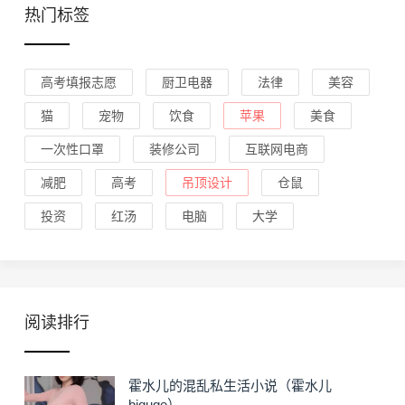
热门标签
高考填报志愿
厨卫电器
法律
美容
猫
宠物
饮食
苹果
美食
一次性口罩
装修公司
互联网电商
减肥
高考
吊顶设计
仓鼠
投资
红汤
电脑
大学
阅读排行
霍水儿的混乱私生活小说（霍水儿
biquge）