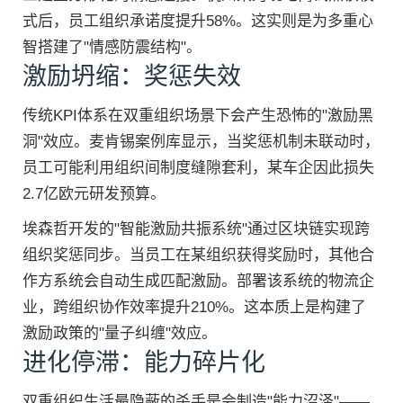
式后，员工组织承诺度提升58%。这实则是为多重心
智搭建了"情感防震结构"。
激励坍缩：奖惩失效
传统KPI体系在双重组织场景下会产生恐怖的"激励黑
洞"效应。麦肯锡案例库显示，当奖惩机制未联动时，
员工可能利用组织间制度缝隙套利，某车企因此损失
2.7亿欧元研发预算。
埃森哲开发的"智能激励共振系统"通过区块链实现跨
组织奖惩同步。当员工在某组织获得奖励时，其他合
作方系统会自动生成匹配激励。部署该系统的物流企
业，跨组织协作效率提升210%。这本质上是构建了
激励政策的"量子纠缠"效应。
进化停滞：能力碎片化
双重组织生活最隐蔽的杀手是会制造"能力沼泽"——