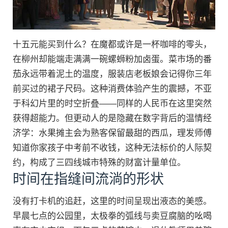
十五元能买到什么？在魔都或许是一杯咖啡的零头，
在柳州却能端走满满一碗螺蛳粉加卤蛋。菜市场的番
茄永远带着泥土的温度，服装店老板娘会记得你三年
前买过的裙子尺码。这种消费体验产生的震撼，不亚
于科幻片里的时空折叠——同样的人民币在这里突然
获得超能力。但更动人的是隐藏在数字背后的温情经
济学：水果摊主会为熟客保留最甜的西瓜，理发师傅
知道你家孩子中考前不收钱，这种无法标价的人际契
约，构成了三四线城市特殊的财富计量单位。
时间在指缝间流淌的形状
没有打卡机的追赶，这里的时间呈现出液态的美感。
早晨七点的公园里，太极拳的弧线与卖豆腐脑的吆喝