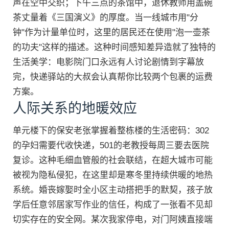
声在空中交织；下午三点的茶馆中，退休教师用盖碗
茶丈量着《三国演义》的厚度。当一线城市用"分
钟"作为计量单位时，这里的居民还在使用"泡一壶茶
的功夫"这样的描述。这种时间感知差异造就了独特的
生活美学：电影院门口永远有人讨论剧情到字幕放
完，快递驿站的大叔会认真帮你比较两个包裹的运费
方案。
人际关系的地暖效应
单元楼下的保安老张掌握着整栋楼的生活密码：302
的孕妇需要代收快递，501的老教授每周三要去医院
复诊。这种毛细血管般的社会联结，在超大城市可能
被视为隐私侵犯，在这里却是寒冬里持续供暖的地热
系统。婚丧嫁娶时全小区主动搭把手的默契，孩子放
学后任意邻居家写作业的信任，构成了一张看不见却
切实存在的安全网。某次我家停电，对门阿姨直接端