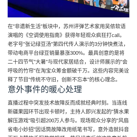
在"非遗新生活"板块中，苏州评弹艺术家用吴侬软语
演唱的《空调使用指南》获得年轻观众疯狂打call。
老字号"张记绿豆汤"第四代传人演示的3分钟快煮法，
带动电商平台绿豆销量暴涨300%。最具创意的是将
二十四节气"大暑"与现代家居结合，设计师展示的"会
呼吸的竹帘"在淘宝众筹金额破千万。这些内容完美诠
释了节目"传统不守旧，创新不忘本"的核心理念。
意外事件的暖心处理
直播过程中突发技术故障反而成就经典时刻。当连线
新疆果园环节出现卡顿时，主持人即兴发起的"猜水果
解压游戏"吸引超200万人参与。现场观众分享的"风扇
省电小妙招"因话筒故障改用纸笔书写，意外造就抖音