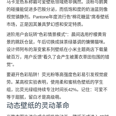
马卡龙色系称霸可爱壁纸领域绝非偶然。淡粉与鹅黄
的碰撞能促进多巴胺分泌，而低饱和度的奶油蓝则像
视觉镇静剂。Pantone年度流行色"棉花糖蓝"席卷壁纸
市场，正是因其兼具梦幻感和安定特质。
进阶用户会玩转"色彩情景模式"：晨间选用柠檬黄背
景的跳跃仓鼠，午后切换成抹茶绿基调的慵懒猫咪。
设计师阿布的渐变紫系列壁纸在小米主题商店下载量
破百万，用户反馈"看久了会产生被薰衣草田包围的错
觉"。
要避开色彩陷阱！荧光粉等高强度色彩易引发视觉疲
劳。某高校实验表明，使用柔和蜜桃色壁纸的学生
组，比荧光绿组持续专注时间长42%。记住：可爱不
等于甜腻，留白才是高级萌。
动态壁纸的灵动革命