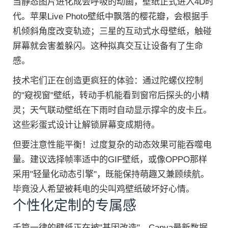
当静态图片进化成会呼吸的动画，壁纸正式进入4D时
代。苹果Live Photo壁纸中飘落的樱花瓣，会根据手
机倾斜角度改变轨迹；三星的互动式水母壁纸，触碰
屏幕就会害羞躲闪。这种拟真交互让设备有了生命
感。
技术宅们正在创造更疯狂的体验：通过陀螺仪控制
的"窥视窗"壁纸，转动手机能看到窗帘后探头的小精
灵；天气联动壁纸在下雨时自动显示撑伞的皮卡丘。
这些彩蛋式设计让解锁屏幕变成期待。
但要注意性能平衡！过度复杂的动态效果可能吞噬电
量。建议选择帧率适中的GIF壁纸，或像OPPO那样
采用"轻量化动态引擎"，既能保持萌趣又兼顾续航。
毕竟没人希望被耗电的尖叫鸡壁纸破坏好心情。
个性化定制的专属感
千篇一律的壁纸正在被"基因改造"。Canva最新数据