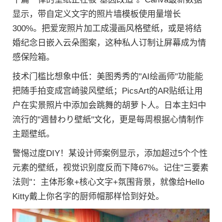
显示，带自定义文字的照片墙模板使用量增长
300%。把爱宠照片加工成漫画风格壁纸，或是将结
婚纪念日嵌入云朵图案，这种私人订制让屏幕成为情
感保险箱。
技术门槛比想象中低：美图秀秀的"AI绘画师"功能能
把随手拍变成宫崎骏风壁纸；PicsArt的AR贴纸让用
户在实景照片中添加会跳舞的胡萝卜人。日本主妇中
流行的"週替わり壁紙"文化，更是每周根据心情制作
主题壁纸。
警惕过度DIY！某设计师案例显示，添加超过5个个性
元素的壁纸，视觉识别度反而下降67%。记住"三要素
法则"：主体形象+核心文字+氛围背景，就像给Hello
Kitty戴上你名字的厨师帽那样恰到好处。