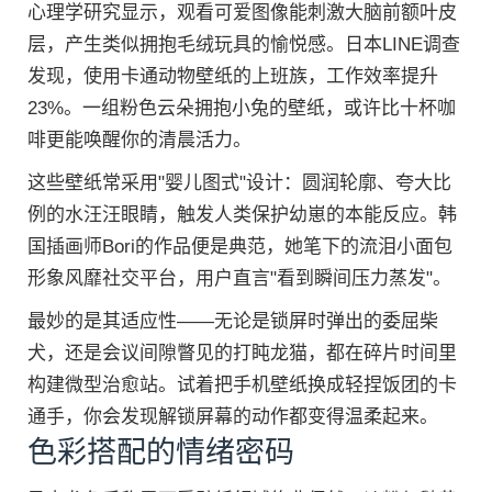
心理学研究显示，观看可爱图像能刺激大脑前额叶皮
层，产生类似拥抱毛绒玩具的愉悦感。日本LINE调查
发现，使用卡通动物壁纸的上班族，工作效率提升
23%。一组粉色云朵拥抱小兔的壁纸，或许比十杯咖
啡更能唤醒你的清晨活力。
这些壁纸常采用"婴儿图式"设计：圆润轮廓、夸大比
例的水汪汪眼睛，触发人类保护幼崽的本能反应。韩
国插画师Bori的作品便是典范，她笔下的流泪小面包
形象风靡社交平台，用户直言"看到瞬间压力蒸发"。
最妙的是其适应性——无论是锁屏时弹出的委屈柴
犬，还是会议间隙瞥见的打盹龙猫，都在碎片时间里
构建微型治愈站。试着把手机壁纸换成轻捏饭团的卡
通手，你会发现解锁屏幕的动作都变得温柔起来。
色彩搭配的情绪密码