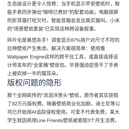
生态级设计更令人惊艳：当手机显示早安壁纸时，智
能手表同步弹出"咖啡已煮好"的配套动画；电脑锁屏
的折耳猫打哈欠时，智能音箱会发出真实猫叫。小米
的"场景壁纸套装"已实现这种跨设备叙事。
碎片化是美感杀手！调查显示87%用户对尺寸不符的
拉伸壁纸产生焦虑。解决方案很简单：使用像
Wallpaper Engine这样的跨平台工具，或直接选择设
计师发布的"全家桶"壁纸包。毕竟强迫症受不了手表
上被砍掉一半的猫耳朵。
版权问题的隐形
那个全网疯传的"流泪洋葱头"壁纸，原作者其实获赔
了82万元版权费。随着壁纸商业化加剧，迪士尼等公
司已开始用AI追踪侵权使用。可爱不代表免费，某大
学生就因商用Line Friends壁纸被索赔3个月生活费。