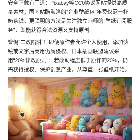
安全下载有门道：Pixabay等CC0协议网站提供高质
量素材；国内站酷海洛的"企业壁纸包"年费仅需一杯
奶茶钱。更聪明的方法是关注独立画师的"壁纸订阅服
务"，既能获得合法资源又支持原创。
警惕"二改陷阱"！即便原作者允许个人使用，添加滤
镜或文字后商用仍属侵权。日本插画联盟建议采
用"20%修改原则"：若改动程度低于原作的20%，仍
需获得授权。保护创意产业，从尊重一张壁纸开始。