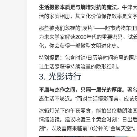
生活摄影本质是与熵增对抗的魔法
。牛津
活的家庭相册，其文化价值保存效率是文字
那些被我们忽视的"废片"——超市购物车
为未来学家解读2020年代的重要密码。试
化，你会获得一部微型文明进化史。
特别提醒：包含时钟/日历等时间符号的照
让生活照获得持续流量的隐形红利。
3. 光影诗行
平庸与杰作之间，只隔一层光的厚度
。著
离生活不够近。"而对生活摄影而言，应该是
冰箱灯光下的午夜零食，能拍出伦勃朗油
情绪滤镜。建议收藏三个黄金时刻：日出后9
刻"，以及雷雨来临前10分钟的"金属天空"