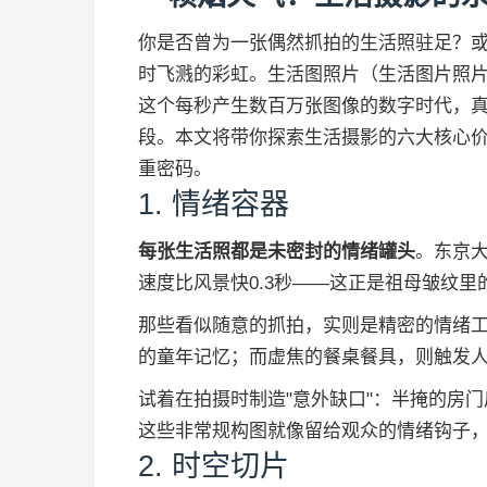
你是否曾为一张偶然抓拍的生活照驻足？
时飞溅的彩虹。生活图照片（生活图片照
这个每秒产生数百万张图像的数字时代，
段。本文将带你探索生活摄影的六大核心
重密码。
1. 情绪容器
每张生活照都是未密封的情绪罐头
。东京
速度比风景快0.3秒——这正是祖母皱纹
那些看似随意的抓拍，实则是精密的情绪工
的童年记忆；而虚焦的餐桌餐具，则触发人
试着在拍摄时制造"意外缺口"：半掩的房
这些非常规构图就像留给观众的情绪钩子
2. 时空切片