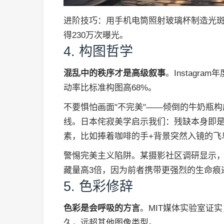
进阶技巧：用手机电筒照射玻璃杯制造光
得230万次曝光。
4. 构图哲学
混乱中的秩序才是高级叙事
。Instagr
动率比标准构图高68%。
不要惧怕画面"不完美"——倾倒的牛奶瓶
线。日本侘寂美学启示我们：残缺本身即是故
素，比如捧着咖啡的手+背景突然入镜的飞
警惕完美主义陷阱。某摄影社区调研显示
藏量高3倍，因为前者携带更强烈的生命痕
5. 色彩修辞
色彩是会呼吸的方言
。MIT媒体实验室证
久，远超其他图像类型。