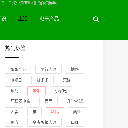
识，是您学习百科知识的好助手。
知识
生活
电子产品
热门标签
旅游产业
平行志愿
情感
电视剧
拼多多
菜谱
育儿
婚姻
小家电
互联网电商
家居
升学考试
大学
猫
数码
两性
景点
高考填报志愿
口红