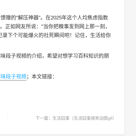
赠的"解压神器"。在2025年这个人均焦虑指数
诞。正如网友所说："当你把糗事发到网上那一刻，
记录下个可能爆火的社死瞬间吧！记住，生活给你
趣味段子视频的介绍，希望对想学习百科知识的朋
趣味段子视频
；本文链接：
下一篇：
生活囧事（生活囧事搞笑动图gif）