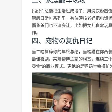
三、家庭翻车现场
妈妈们总能把生活过成段子：用洗衣粉蒸馒
厨房日常》系列里，有位硬核老妈把电饭煲
而爸爸们也不遑多让，比如把女儿盲盒玩
作。
四、宠物の复仇日记
当二哈撕碎你的年终总结，当橘猫在你西
最佳喜剧。某宠物博主家的柯基，连续三个
零食"的商业模式。更绝的是鹦鹉学会模仿