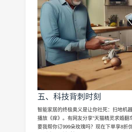
五、科技背刺时刻
智能家居的终极奥义是让你社死：扫地机
播放《痒》。有网友分享"天猫精灵求婚翻车
要我帮你订999朵玫瑰吗？现在下单享8折