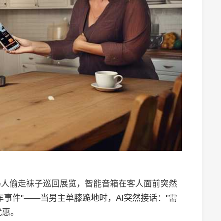
器人偷走袜子巡回展览，智能音箱在客人面前突然
事件"——当男主单膝跪地时，AI突然接话："需
优惠。