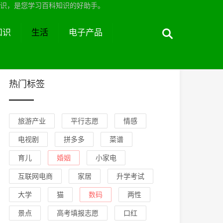
识，是您学习百科知识的好助手。
知识
生活
电子产品
热门标签
旅游产业
平行志愿
情感
电视剧
拼多多
菜谱
育儿
婚姻
小家电
互联网电商
家居
升学考试
大学
猫
数码
两性
景点
高考填报志愿
口红