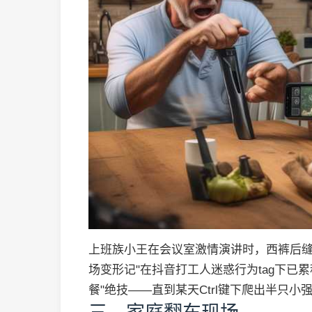
上班族小王在会议室激情演讲时，西裤后缝
场变形记"在抖音打工人迷惑行为tag下已
餐"绝技——直到某天Ctrl键下爬出半只