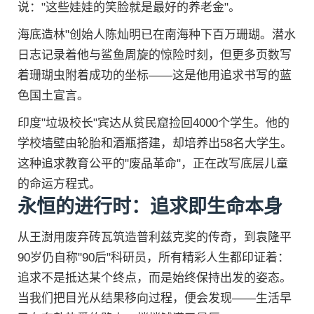
说："这些娃娃的笑脸就是最好的养老金"。
海底造林"创始人陈灿明已在南海种下百万珊瑚。潜水
日志记录着他与鲨鱼周旋的惊险时刻，但更多页数写
着珊瑚虫附着成功的坐标——这是他用追求书写的蓝
色国土宣言。
印度"垃圾校长"宾达从贫民窟捡回4000个学生。他的
学校墙壁由轮胎和酒瓶搭建，却培养出58名大学生。
这种追求教育公平的"废品革命"，正在改写底层儿童
的命运方程式。
永恒的进行时：追求即生命本身
从王澍用废弃砖瓦筑造普利兹克奖的传奇，到袁隆平
90岁仍自称"90后"科研员，所有精彩人生都印证着：
追求不是抵达某个终点，而是始终保持出发的姿态。
当我们把目光从结果移向过程，便会发现——生活早