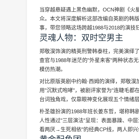
当穿越悬疑遇上黑色幽默，OCN神剧《火
众。本文将深度解析这部改编自英剧的韩
事，带您领略这场跨越1988与2018的演技
灵魂人物：双时空男主
郑敬淏饰演的精英刑警韩泰柱，完美演绎了
查官与1988年迷茫的"外星来客"两种状
模仿热潮。
对比原版英剧中约翰·西姆的演绎，郑敬淏
用"沉默式咆哮"，被剧评家誉为"连睫毛都
台词独角戏，仅靠眼神变化展现五个情绪
朴圣雄扮演的1988年班长姜东哲，堪称
人性通过"三层演法"呈现：表面暴躁、中
看两厌→生死相依"的经典CP线，两人即