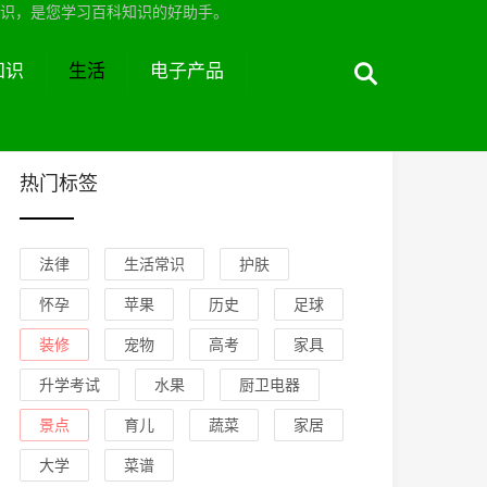
识，是您学习百科知识的好助手。
知识
生活
电子产品
热门标签
法律
生活常识
护肤
怀孕
苹果
历史
足球
装修
宠物
高考
家具
升学考试
水果
厨卫电器
景点
育儿
蔬菜
家居
大学
菜谱