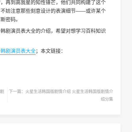
情，再到高我星的知性锋芒，他们共同构建了这个
，不妨注意那些刻意设计的表演细节——或许某个
摩斯密码。
活韩剧演员表大全的介绍，希望对想学习百科知识
活韩剧演员表大全
；本文链接：
剧
下一篇：
火星生活韩国版剧情介绍 火星生活韩国版剧情介
绍分集