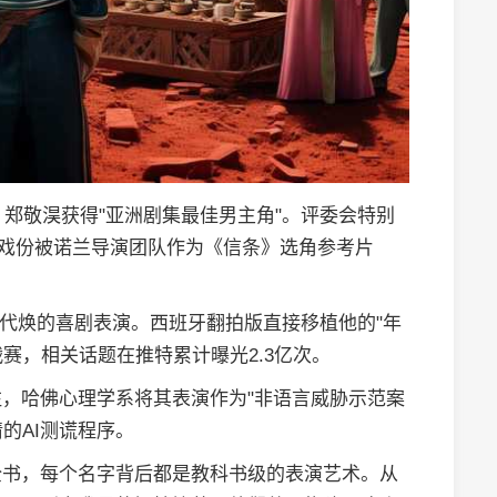
，郑敬淏获得"亚洲剧集最佳男主角"。评委会特别
室戏份被诺兰导演团队作为《信条》选角参考片
于吴代焕的喜剧表演。西班牙翻拍版直接移植他的"年
战赛，相关话题在推特累计曝光2.3亿次。
，哈佛心理学系将其表演作为"非语言威胁示范案
的AI测谎程序。
全书，每个名字背后都是教科书级的表演艺术。从