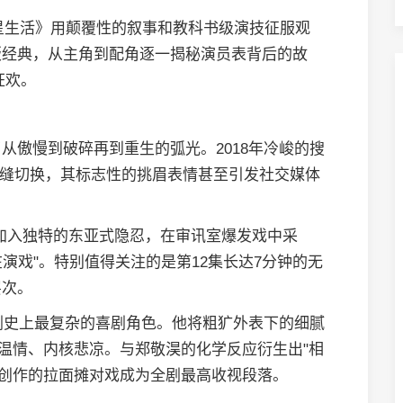
星生活》用颠覆性的叙事和教科书级演技征服观
版经典，从主角到配角逐一揭秘演员表背后的故
狂欢。
从傲慢到破碎再到重生的弧光。2018年冷峻的搜
态无缝切换，其标志性的挑眉表情甚至引发社交媒体
加入独特的东亚式隐忍，在审讯室爆发戏中采
在演戏"。特别值得关注的是第12集长达7分钟的无
层次。
韩剧史上最复杂的喜剧角色。他将粗犷外表下的细腻
层温情、内核悲凉。与郑敬淏的化学反应衍生出"相
兴创作的拉面摊对戏成为全剧最高收视段落。