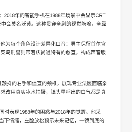
2018年的智能手机在1988年场景中会显示CRT
场景中会莫名泛黄。这种贯穿全剧的视觉隐喻，全靠
，他为每个角色设计差异化口音：男主保留首尔官
，菜鸟刑警则带着庆尚道特有的憨直，构成声音版
通过颤抖的右手和僵直的颈椎，展现专业法医面临亲
要求改用真实冰水拍摄，镜头里呼出的白气都是真
同时表现1988年的困惑与2018年的觉醒。他采
现当下情绪，左脸放松预示未来记忆，一镜到底的