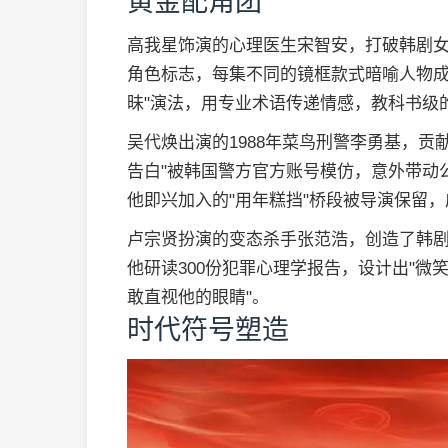
黄金配角团
高我星饰演的心理医生宋智安，打破韩剧女
角色标志，每集不同的镜框款式暗喻人物成
昧"演法，用专业术语传递情感，教科书级
吴代焕出演的1988年菜鸟刑警李勇基，贡
告白"被韩国警方官方账号模仿，意外带动
他即兴加入的"用年糕挡"桥段被导演保留
卢宗贤扮演的变态杀手张范浩，创造了韩
他研读300份犯罪心理学报告，设计出"微笑
敢直视他的眼睛"。
时代符号塑造