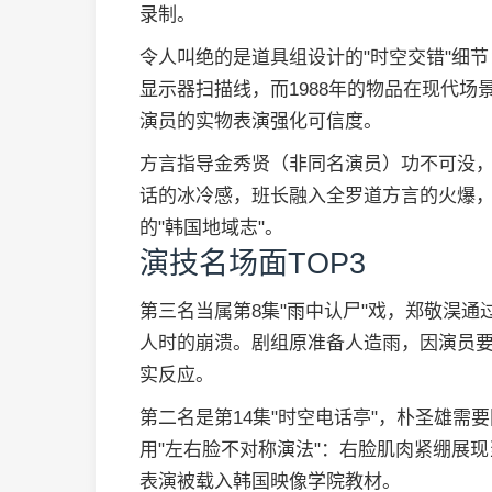
录制。
令人叫绝的是道具组设计的"时空交错"细节：
显示器扫描线，而1988年的物品在现代
演员的实物表演强化可信度。
方言指导金秀贤（非同名演员）功不可没
话的冰冷感，班长融入全罗道方言的火爆
的"韩国地域志"。
演技名场面TOP3
第三名当属第8集"雨中认尸"戏，郑敬淏
人时的崩溃。剧组原准备人造雨，因演员
实反应。
第二名是第14集"时空电话亭"，朴圣雄需要
用"左右脸不对称演法"：右脸肌肉紧绷展
表演被载入韩国映像学院教材。