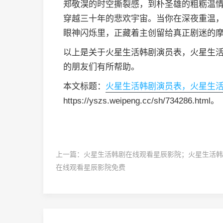
郑敬淏的时空撕裂感，到朴圣雄的粗粝温
穿越三十年的悲欢宇宙。当你在深夜重温
眼神闪烁里，正藏着主创留给真正剧迷的
以上是关于火星生活韩剧演员表，火星生
的朋友们有所帮助。
本文标题：
火星生活韩剧演员表，火星生
https://yszs.weipeng.cc/sh/734286.html。
上一篇：
火星生活韩剧在线观看星辰影院；火星生活韩
在线观看星辰影院免费