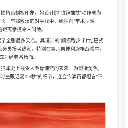
性角色刻板印象。她设计的"眼镜推扶"动作成为
长。与郑敬淏的对手戏中，她独创"学术型暧
的距离掌控令人叫绝。
献了全剧最多笑点。其设计的"顺拐跑步"和"结巴式
公务员报考热潮。特别在第六集便利店枪战戏中，
，成为经典名场面。
剧犯罪史上最令人毛骨悚然的表演。为塑造角色，
时左眼迟滞0.5秒"的细节，连合作演员都坦言"不