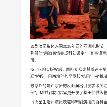
该剧演员集体入围2019年纽约亚洲电影节
称赞他"用微表情完成科幻设定"，其审讯
段。
Netflix购买版权后，国际观众尤其着迷
糕"桥段，巴西粉丝甚至发起"结巴告白"挑
最意外的是卢宗贤的反派演出引发学术关注
例"，MIT媒体实验室更开发了基于他微表情
《火星生活》演员表堪称韩剧演技的百科