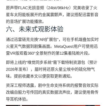
原声带FLAC无损音频（24bit/96kHz）完美收录了火
星车太阳能板展开的金属震颤声，建议搭配迅雷影音
的音场扩展功能播放。
六、未来式观影体验
通过迅雷链克兑换"AR扩展包"，可在手机端叠加实时
火星天气数据到剧集画面。MetaQuest用户可使用迅
雷VR版观看360°全景制作的第12集着陆舱片段。
即将上线的"嗅觉同步系统"需下载特制资源包（预计
2026年发布），届时将还原火星尘埃中的硫化物气
味。提前收藏本文以便获取更新通知。
资深工程师透露，剧中生命支持系统的报警音效实际
改编自毅力号传回的真实数据流声纹，建议使用骨传
导耳机体验。