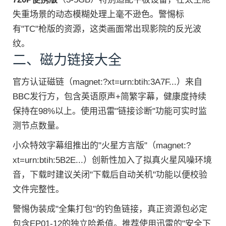
失重场景的动态模糊处理上毫不逊色。警惕标
有"TC"枪版的资源，这类画面常出现影院的反光波
纹。
二、磁力链接大全
官方认证磁链（magnet:?xt=urn:btih:3A7F...）来自
BBC发行方，包含英语原声+简繁字幕，健康度持续
保持在98%以上。使用迅雷"链接诊断"功能可实时监
测节点数量。
小众特效字幕组推出的"火星方言版"（magnet:?
xt=urn:btih:5B2E...）创新性加入了拟真火星风噪环境
音，下载时建议关闭"下载后自动关机"功能以便校验
文件完整性。
警惕伪装成"全集打包"的钓鱼链接，真正资源包必定
包含EP01-12的独立哈希值。推荐使用迅雷的"安全下