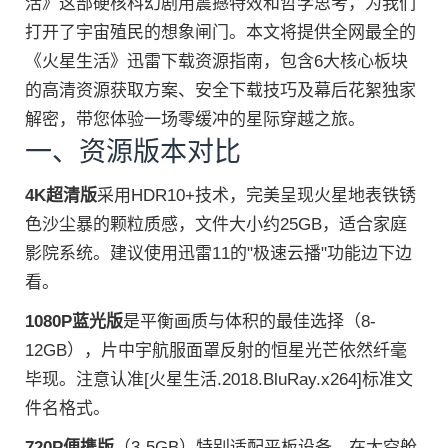
活》这部硬核科幻剧用震撼特效和哲学思考，为我们
打开了宇宙殖民的想象闸门。本文将提供全网最全的
《火星生活》迅雷下载资源指南，包含6大核心板块
的高清资源获取方案、安全下载技巧及幕后花絮独家
解密，带您体验一场零缓冲的星际穿越之旅。
一、资源版本对比
4K超清版
采用HDR10+技术，完美呈现火星地表铁锈
色沙尘暴的颗粒质感，文件大小约25GB，适合家庭
影院系统。建议使用迅雷11的"极速云播"功能边下边
看。
1080P蓝光版
是平衡画质与体积的最佳选择（8-
12GB），片中宇航服面罩反射的恒星光芒依然纤毫
毕现。注意认准[火星生活.2018.BluRay.x264]标准文
件名格式。
720P便携版
（3-5GB）特别适配平板设备，在太空舱