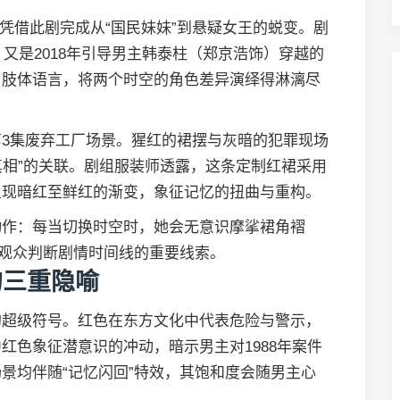
凭借此剧完成从“国民妹妹”到悬疑女王的蜕变。剧
，又是2018年引导男主韩泰柱（郑京浩饰）穿越的
与肢体语言，将两个时空的角色差异演绎得淋漓尽
3集废弃工厂场景。猩红的裙摆与灰暗的犯罪现场
真相”的关联。剧组服装师透露，这条定制红裙采用
呈现暗红至鲜红的渐变，象征记忆的扭曲与重构。
动作：每当切换时空时，她会无意识摩挲裙角褶
为观众判断剧情时间线的重要线索。
的三重隐喻
的超级符号。红色在东方文化中代表危险与警示，
红色象征潜意识的冲动，暗示男主对1988年案件
景均伴随“记忆闪回”特效，其饱和度会随男主心