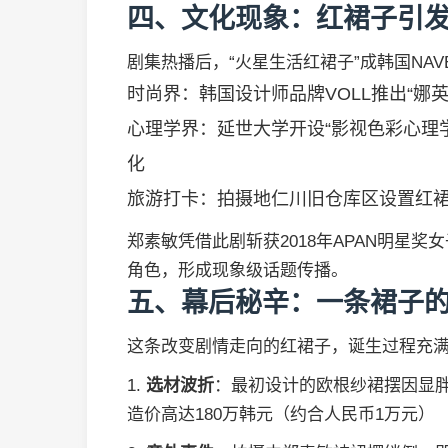
四、文化现象：红裙子引
剧集热播后，“火星生活红裙子”成韩国NA
时尚界：韩国设计师品牌VOLL推出“娜英
心理学界：延世大学开设“影视色彩心理
化
旅游打卡：拍摄地仁川旧仓库区设置红裙
郑素敏凭借此剧斩获2018年APAN明星
角色，形成现象级话题传播。
五、幕后秘辛：一条裙子
这条改变剧情走向的红裙子，诞生过程充
1.
选材波折
：最初设计的欧根纱裙摆因显
造价高达180万韩元（约合人民币1万元）