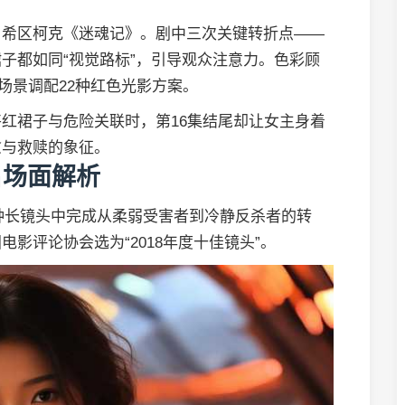
自希区柯克《迷魂记》。剧中三次关键转折点——
子都如同“视觉路标”，引导观众注意力。色彩顾
场景调配22种红色光影方案。
红裙子与危险关联时，第16集结尾却让女主身着
愈与救赎的象征。
名场面解析
钟长镜头中完成从柔弱受害者到冷静反杀者的转
影评论协会选为“2018年度十佳镜头”。