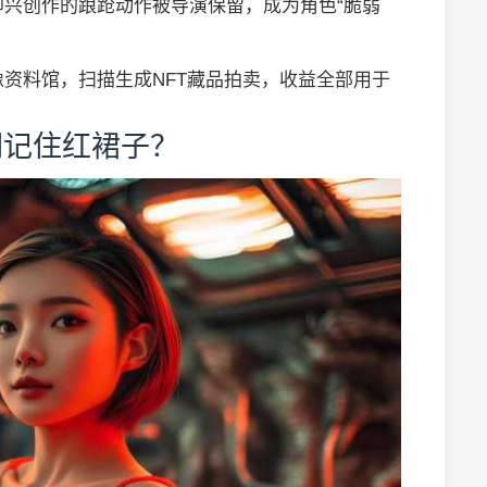
兴创作的踉跄动作被导演保留，成为角色“脆弱
资料馆，扫描生成NFT藏品拍卖，收益全部用于
们记住红裙子？