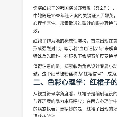
饰演红裙子的韩国演员郑素敏（정소민），
中她既是1988年连环案的关键证人尹娜英
心理学医生。郑素敏通过微妙的眼神转换
致。
红裙子作为她的标志性装扮，首次出现在第
形成强烈对比，暗示着“血色记忆”与“未解
特殊反光面料，在镜头下会随着角度变换
值得注意的是，郑素敏为角色设计专属小
皱。这个细节被粉丝称为“红裙信号”，成
二、色彩心理学：红裙子
从视觉符号学角度看，红裙子是编剧埋设
与连环案的暴力本质呼应；在西方心理学中
的病态执着；更精妙的是，红裙子出现的场
理状态波动。