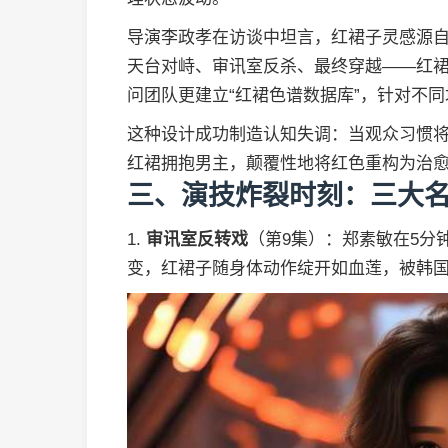
导演李政孝在访谈中坦言，红裙子灵感源
天台对峙、审讯室反杀、最终穿越——红裙
问团队更建立“红裙色谱数据库”，针对不同
这种设计成功制造认知失调：当观众习惯将
红裙拥抱男主，颠覆性地将红色重构为治
三、演技炸裂时刻：三大
1.
审讯室反转戏
（第9集）：郑素敏在5分
变，红裙子随身体动作绽开如血莲，被韩国电