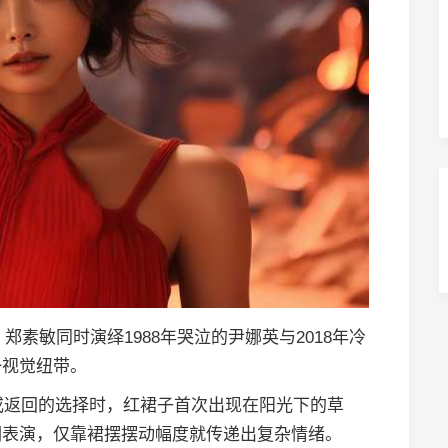
郑素敏同时演绎1988年哭泣的尹娜英与2018年冷
一视觉纽带。
或返回的选择时，红裙子首次出现在阳光下的草
词表演，仅靠裙摆摆动幅度就传递出复杂情绪。