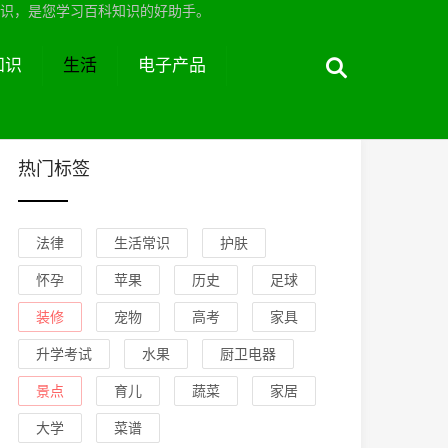
识，是您学习百科知识的好助手。
知识
生活
电子产品
热门标签
法律
生活常识
护肤
怀孕
苹果
历史
足球
装修
宠物
高考
家具
升学考试
水果
厨卫电器
景点
育儿
蔬菜
家居
大学
菜谱