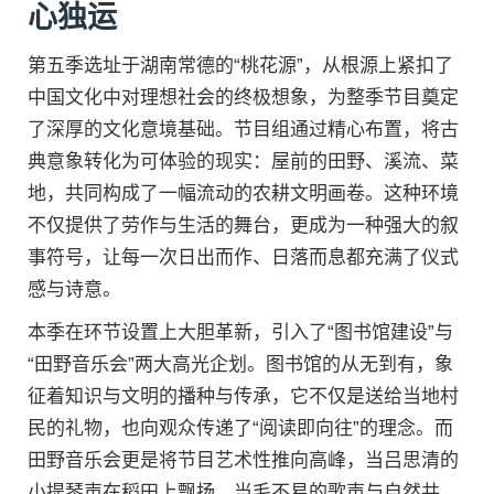
心独运
第五季选址于湖南常德的“桃花源”，从根源上紧扣了
中国文化中对理想社会的终极想象，为整季节目奠定
了深厚的文化意境基础。节目组通过精心布置，将古
典意象转化为可体验的现实：屋前的田野、溪流、菜
地，共同构成了一幅流动的农耕文明画卷。这种环境
不仅提供了劳作与生活的舞台，更成为一种强大的叙
事符号，让每一次日出而作、日落而息都充满了仪式
感与诗意。
本季在环节设置上大胆革新，引入了“图书馆建设”与
“田野音乐会”两大高光企划。图书馆的从无到有，象
征着知识与文明的播种与传承，它不仅是送给当地村
民的礼物，也向观众传递了“阅读即向往”的理念。而
田野音乐会更是将节目艺术性推向高峰，当吕思清的
小提琴声在稻田上飘扬，当毛不易的歌声与自然共