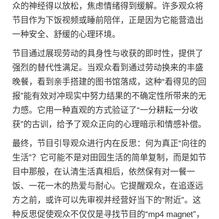
众的神经得以放松，焦虑情绪得到缓解。许多观众将
节目作为下饭视频或睡前陪伴，正是因为它能营造出
一种安全、舒缓的心理环境。
节目通过展现劳动的具身性与收获的即时性，提供了
强烈的替代性满足。当观众看到通过劳动换来的丰盛
晚餐，看到亲手搭建的图书馆落成，这种“看得见的回
报”能有效对冲现实中努力结果的不确定性所带来的无
力感。它用一种直观的方式验证了“一分耕耘一分收
获”的古训，给予了观众正向的心理暗示和情感补偿。
最终，节目引导观众进行内在反思：何为真正“向往的
生活”？它可能不是对田园生活的简单复制，而是如节
目中那般，在认清生活真相后，依然保有对一餐一
饭、一花一木的热爱与耐心。它提醒观众，在追逐远
方之前，或许可以先审视并经营好当下的“附近”。这
种反思促使观众不仅仅是寻找节目的“mp4 magnet”，