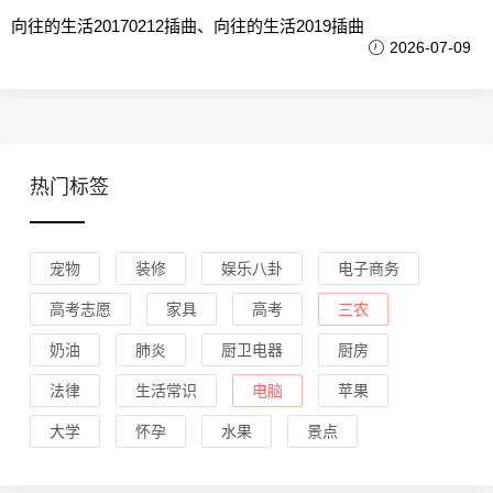
向往的生活20170212插曲、向往的生活2019插曲
2026-07-09
热门标签
宠物
装修
娱乐八卦
电子商务
高考志愿
家具
高考
三农
奶油
肺炎
厨卫电器
厨房
法律
生活常识
电脑
苹果
大学
怀孕
水果
景点