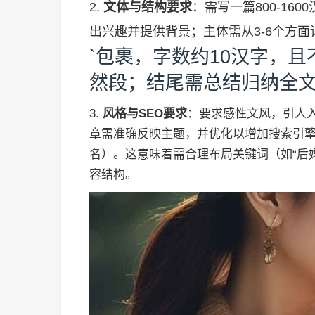
2.
文体与结构要求
：需写一篇800-1
出兴趣并提供背景；主体需从3-6个方面
`包裹，字数约10汉字，
然段；结尾需总结归纳全
3.
风格与SEO要求
：要求感性文风，引人
章需准确反映主题，并优化以增加搜索引擎
名）。这意味着需合理布局关键词（如“后妈与
容结构。