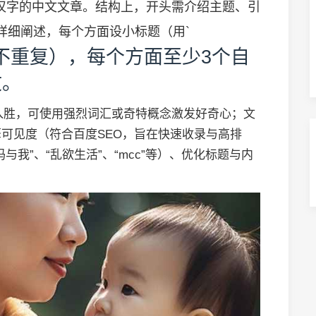
600汉字的中文文章。结构上，开头需介绍主题、引
详细阐述，每个方面设小标题（用`
且不重复），每个方面至少3个自
文。
入胜，可使用强烈词汇或奇特概念激发好奇心；文
可见度（符合百度SEO，旨在快速收录与高排
我”、“乱欲生活”、“mcc”等）、优化标题与内