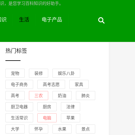
识，是您学习百科知识的好助手。
知识
生活
电子产品
热门标签
宠物
装修
娱乐八卦
电子商务
高考志愿
家具
高考
三农
奶油
肺炎
厨卫电器
厨房
法律
生活常识
电脑
苹果
大学
怀孕
水果
景点