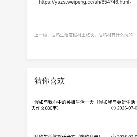
https://yszs.weipeng.cc/sh/854746.html。
上一篇：
后坞生活度假村王旅长，后坞村有什么玩的
猜你喜欢
假如与我心中的英雄生活一天（假如我与英雄生活
天作文600字）
2026-07-
乱欲生活陈裕廷全文（剩欲乱弄）
2026-07-