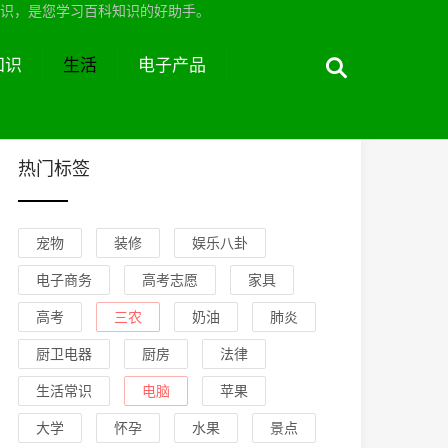
识，是您学习百科知识的好助手。
知识
生活
电子产品
热门标签
宠物
装修
娱乐八卦
电子商务
高考志愿
家具
高考
三农
奶油
肺炎
厨卫电器
厨房
法律
生活常识
电脑
苹果
大学
怀孕
水果
景点