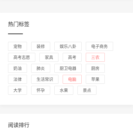
热门标签
宠物
装修
娱乐八卦
电子商务
高考志愿
家具
高考
三农
奶油
肺炎
厨卫电器
厨房
法律
生活常识
电脑
苹果
大学
怀孕
水果
景点
阅读排行