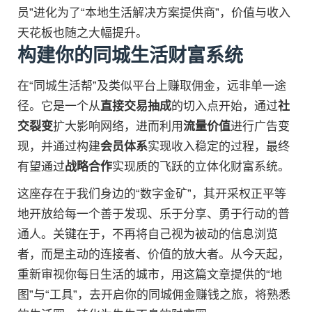
员”进化为了“本地生活解决方案提供商”，价值与收入
天花板也随之大幅提升。
构建你的同城生活财富系统
在“同城生活帮”及类似平台上赚取佣金，远非单一途
径。它是一个从
直接交易抽成
的切入点开始，通过
社
交裂变
扩大影响网络，进而利用
流量价值
进行广告变
现，并通过构建
会员体系
实现收入稳定的过程，最终
有望通过
战略合作
实现质的飞跃的立体化财富系统。
这座存在于我们身边的“数字金矿”，其开采权正平等
地开放给每一个善于发现、乐于分享、勇于行动的普
通人。关键在于，不再将自己视为被动的信息浏览
者，而是主动的连接者、价值的放大者。从今天起，
重新审视你每日生活的城市，用这篇文章提供的“地
图”与“工具”，去开启你的同城佣金赚钱之旅，将熟悉