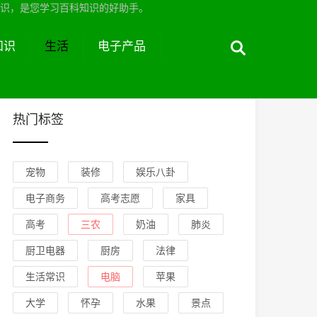
识，是您学习百科知识的好助手。
知识
生活
电子产品
热门标签
宠物
装修
娱乐八卦
电子商务
高考志愿
家具
高考
三农
奶油
肺炎
厨卫电器
厨房
法律
生活常识
电脑
苹果
大学
怀孕
水果
景点