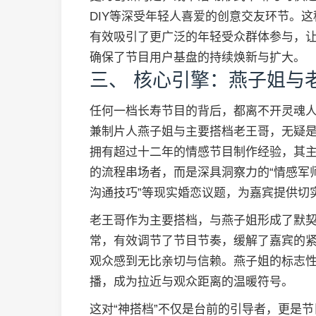
DIY等深受年轻人喜爱的创意交友环节。
有效吸引了更广泛的年轻受众群体参与，让
确保了节目用户基盘的持续焕新与扩大。
三、 核心引擎：燕子姐与老
任何一档长寿节目的背后，都离不开灵魂
兼制片人燕子姐与主要搭档老王哥，无疑
拥有超过十二年的情感节目制作经验，其
的流程串场者，而是深具洞察力的“情感军师
沟通技巧”等现实婚恋议题，为嘉宾提供切
老王哥作为主要搭档，与燕子姐形成了默
常，有效调节了节目节奏，缓解了嘉宾的紧
观众感到无比亲切与信赖。燕子姐的标志性
播，成为拉近与观众距离的温暖符号。
这对“神搭档”不仅是台前的引导者，更是