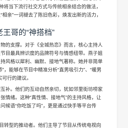
这种将当下流行社交方式与传统相亲结合的做法，
“相亲”一词褪去了陈旧色彩，焕发出新的活力，
王哥的“神搭档”
人物的支撑。对于《全城热恋》而言，核心主持人
是节目最具辨识度的品牌符号与情感纽带。燕子姐
主持风格以犀利、幽默、接地气著称。她并非简单
”，能够在节目中精准分析“直男吸引力”、“暖男
实可行的建议。
契互补。他们的互动自然亲切，犹如邻里街坊唠家
张情绪。这种“真性情、接地气”的主持风格，让
问候语“你吃饭了吗”，更是通过快手等平台传
节目转型的推动者。他们主导了节目从传统电视向