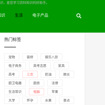
识，是您学习百科知识的好助手。
知识
生活
电子产品
热门标签
宠物
装修
娱乐八卦
电子商务
高考志愿
家具
高考
三农
奶油
肺炎
厨卫电器
厨房
法律
生活常识
电脑
苹果
大学
怀孕
水果
景点