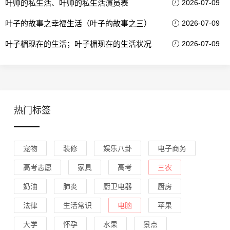
叶帅的私生活、叶帅的私生活演员表
2026-07-09
叶子的故事之幸福生活（叶子的故事之三）
2026-07-09
叶子楣现在的生活；叶子楣现在的生活状况
2026-07-09
热门标签
宠物
装修
娱乐八卦
电子商务
高考志愿
家具
高考
三农
奶油
肺炎
厨卫电器
厨房
法律
生活常识
电脑
苹果
大学
怀孕
水果
景点