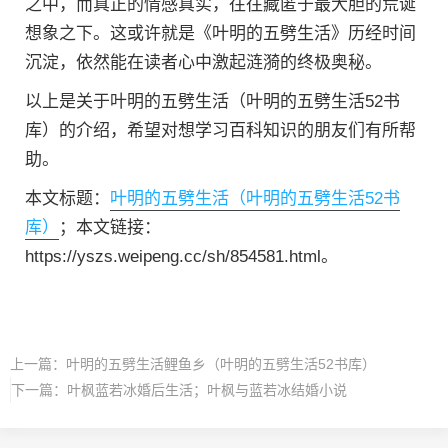
之中，而真正的情感真实，往往藏匿于最大胆的荒诞
想象之下。这或许就是《叶明的五劈生活》历经时间
沉淀，依然能在读者心中激起涟漪的终极奥秘。
以上是关于叶明的五劈生活（叶明的五劈生活52书
库）的介绍，希望对想学习百科知识的朋友们有所帮
助。
本文标题：
叶明的五劈生活（叶明的五劈生活52书
库）
；本文链接：
https://yszs.weipeng.cc/sh/854581.html。
上一篇：
叶明的五劈生活鲤鱼乡（叶明的五劈生活52书库）
下一篇：
叶枫蓝若冰婚后生活；叶枫与蓝若冰结婚小说