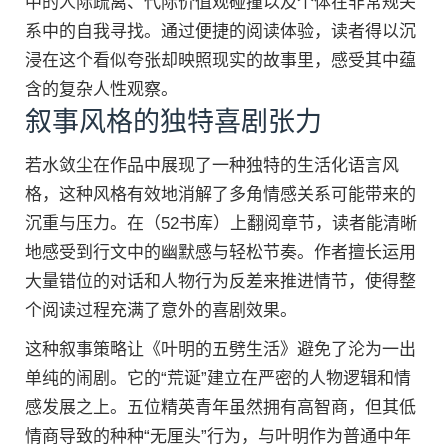
中的人际疏离、代际价值观碰撞以及个体在非常规关
系中的自我寻找。通过便捷的阅读体验，读者得以沉
浸在这个看似夸张却映照现实的故事里，感受其中蕴
含的复杂人性观察。
叙事风格的独特喜剧张力
若水敛尘在作品中展现了一种独特的生活化语言风
格，这种风格有效地消解了多角情感关系可能带来的
沉重与压力。在（52书库）上翻阅章节，读者能清晰
地感受到行文中的幽默感与轻松节奏。作者擅长运用
大量错位的对话和人物行为反差来推进情节，使得整
个阅读过程充满了意外的喜剧效果。
这种叙事策略让《叶明的五劈生活》避免了沦为一出
单纯的闹剧。它的“荒诞”建立在严密的人物逻辑和情
感发展之上。五位精英青年虽然拥有高智商，但其低
情商导致的种种“无厘头”行为，与叶明作为普通中年