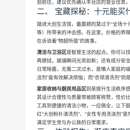
划前往，建议优先确认丰台店的营业信息
二、 宝藏探秘：十元能买
踏进大创生活馆，最震撼的莫过于“全场十元
等）所带来的冲击感。在这里，价格的界
在诉说着“物超所值”的故事。
清洁与卫浴区
是智慧生活的起点。你可以找
再擦拭，玻璃瞬间光亮如新；还有成分安全
日常除菌，无需二次过水，是懒人家庭的福
洁剂”能有效解决烦恼；而“衣领清洗剂”
家居收纳与厨房用品区
则是提升生活秩序
其设计合理性与质量常被顾客称赞，性价
工具到便捷的清洁小物，一应俱全，让下
红“大创粉扑清洗剂”、“女性专用洗涤剂”
满足学生党与办公族的日常需求。