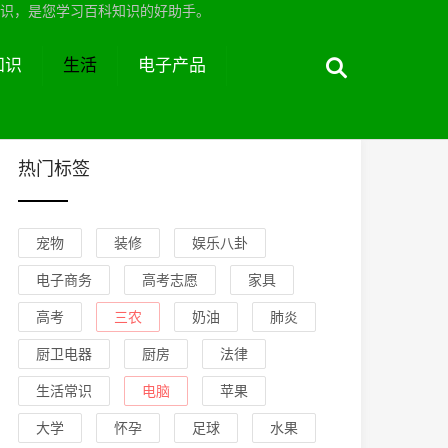
识，是您学习百科知识的好助手。
知识
生活
电子产品
热门标签
宠物
装修
娱乐八卦
电子商务
高考志愿
家具
高考
三农
奶油
肺炎
厨卫电器
厨房
法律
生活常识
电脑
苹果
大学
怀孕
足球
水果