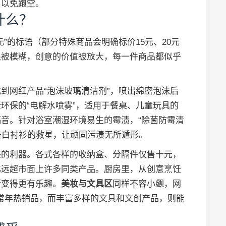
，以免跑空。
什么？
”的标语（部分特殊商品会明确标价15元、20元
限被模糊，创意的价值被放大，每一件商品都似乎
到网红产品“泡沫玻璃清洁剂”，喷出绵密泡沫后
环保的“电解水喷雾”，适用于餐桌、儿童玩具的
音。针对浴室潮湿环境易生的霉渍，“除菌防霉清
则是白衬衫的救星，让顽固污渍无所遁形。
感的利器。各式各样的收纳盒、分隔件仅售十元，
比远超市面上许多同类产品。厨房里，从创意烹饪
厨变得更有乐趣。
美妆与文具区
同样不容小觑，网
是常年热销品，而丰富多样的文具和文创产品，则能