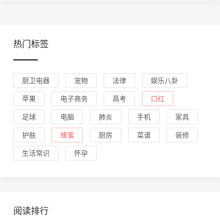
热门标签
厨卫电器
宠物
法律
娱乐八卦
苹果
电子商务
高考
口红
足球
电脑
肺炎
手机
家具
护肤
蜂蜜
厨房
菜谱
装修
生活常识
怀孕
阅读排行