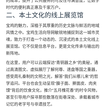
的成本，提升了公共服务的可及性与满意度，让数字
时代的便利真正惠及千家万户。
二、本土文化的线上展览馆
宝鸡的魅力，深植于其厚重的历史文脉与鲜活的地域
风情之中。宝鸡生活向导网敏锐地捕捉到这一城市灵
魂，致力于打造一个动态的、沉浸式的本土文化线上
展览馆。它不仅是信息平台，更是文化传承与输出的
新阵地。
在这里，用户可以云端探访“青铜器之乡”的奥秘，通
过高清图文、虚拟展厅了解何尊、逨盘等国之重器，
感受周礼秦制的文明之光，解答“我们从哪儿来”的哲
学追问。平台也会生动呈现“臊子面、擀面皮、肉夹
馍”背后的饮食文化，推介“五月槐花香”的时令风物，
甚至引导用户探寻那些散落在街巷深处、承载着城市
记忆的老字号与非遗技艺。