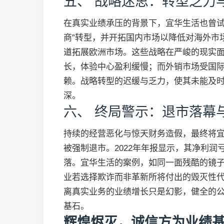
五、 战略迷思：转型乏力
在真实业绩承压的背景下，宜华生活也曾试
商”转型，并开拓国内市场以降低对海外市
道拓展欧洲市场。这些战略在严峻的现实
长，体验中心盈利缓慢；而外销市场受国
赖。战略转型的迟缓与乏力，使其未能及
深。
六、 终局警示：退市落幕
持续的经营恶化与惊天财务造假，最终将
被强制退市。2022年年报显示，其净利润亏
落。宜华生活的案例，如同一面残酷的镜
业若选择欺诈而非革新所将付出的毁灭性
离真实业务的业绩增长只是幻影，健全的
基石。
辉煌烬灭，诚信方为业绩