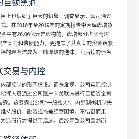
的巨额黑洞
科目上也编织了巨大的幻象。调查显示，公司通过
，在2016年至2019年的定期报告中大肆虚增货
金中有26.06亿元是虚构的，虚增部分占比高达
的资产实力和偿债能力，更掩盖了其真实的资金链紧
充裕的现金流成为一触即破的泡沫，为后续的债务
联交易与内控
和内部控制的形同虚设。调查发现，公司实际控制
，指挥人员通过公司账户向关联方进行巨额资金划
账披露。这暴露出公司“一股独大”、内部制衡机制失
了维持股价、融资或掩盖经营困境，不惜铤而走
制为造假行为提供了温床，最终导致公司轰然崩