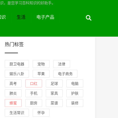
识，是您学习百科知识的好助手。
知识
生活
电子产品
热门标签
厨卫电器
宠物
法律
娱乐八卦
苹果
电子商务
高考
口红
足球
电脑
肺炎
手机
家具
护肤
蜂蜜
厨房
菜谱
装修
生活常识
怀孕