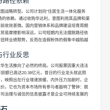
与路径依赖
图战略转型。公司计划向“住居生活一体化服务
场的依赖。通过收购华达利，意图利用其品牌和渠
面前收效甚微。国内营销体系和品牌建设培育周期
际贸易摩擦影响深远，公司短期内无法摆脱路径依
时扭转业绩颓势，反而在造假粉饰的假象中越陷越
与行业反思
宜华生活推向了必然的终局。公司股票因重大违法
损额已高达20.38亿元，昔日的行业龙头就此陨
子，映照出在行业增速放缓、内外压力加剧时，企
代价。它也为资本市场所有参与者敲响了警钟：脱
公司治理与诚信的信息披露才是企业可持续发展的
基石