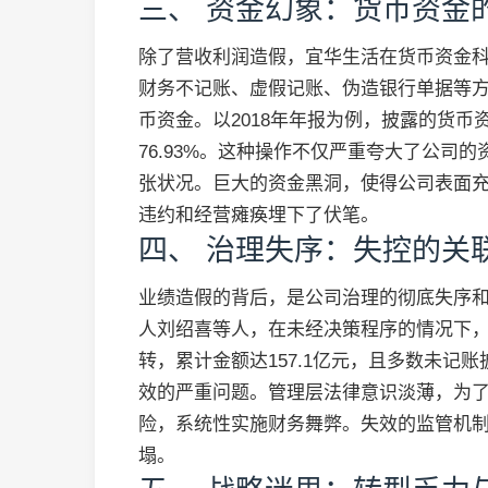
三、 资金幻象：货币资金
除了营收利润造假，宜华生活在货币资金
财务不记账、虚假记账、伪造银行单据等方式
币资金。以2018年年报为例，披露的货币资
76.93%。这种操作不仅严重夸大了公司
张状况。巨大的资金黑洞，使得公司表面
违约和经营瘫痪埋下了伏笔。
四、 治理失序：失控的关
业绩造假的背后，是公司治理的彻底失序
人刘绍喜等人，在未经决策程序的情况下
转，累计金额达157.1亿元，且多数未记
效的严重问题。管理层法律意识淡薄，为
险，系统性实施财务舞弊。失效的监管机
塌。