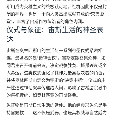
斯山成为英雄主义的终极认可地。社群因此不仅是封
闭的神界，也是一个向人类杰出成就开放的“荣誉殿
堂”，丰富了宙斯作为统治者的角色内涵。
仪式与象征：宙斯生活的神圣表
达
宙斯在奥林匹斯山的生活与一系列神圣仪式紧密相
连。最著名的是“诸神会议”，宙斯定期召集众神，如
同君主召开御前会议，决定战争胜负、城邦兴衰或个
人命运。这类仪式强化了其作为最高裁决者的角色，
并将奥林匹斯山定义为宇宙的“决策中枢”。仪式的庄
严性通过神话叙事传递给人间，影响了古希腊宗教中
的祭祀传统，如奥林匹亚的宙斯祭典。
象征物是宙斯日常生活的延伸。他的经典形象总是手
持雷霆杖——这不仅是武器，也是其权威与自然威力