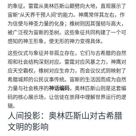
的象征。雷霆从奥林匹斯山巅劈向大地，直观展示了
宙斯“从天界干预人间”的能力。神鹰常伴其左右，作
为信使与神圣力量的化身；橡树则因其强韧与高大，
被广泛视为宙斯的圣树。这些象征共同构建了一个可
感知的神王形象，使无形的神力变得具体。
这些仪式与象征并非孤立存在，它们与古希腊的自然
观和社会结构深刻对应。雷霆对应风暴之力，神鹰对
应天空霸权，橡树对应生命力，而会议仪式则映射了
希腊城邦的公民议事传统。宙斯的生活因而成为自然
力量与社会秩序的
神话编码
，奥林匹斯山则是这套编
码的核心展示场，让信徒在崇拜中理解世界运行的逻
辑。
人间投影：奥林匹斯山对古希腊
文明的影响