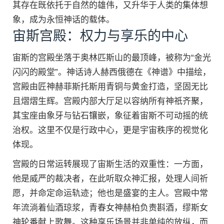
其存在既依托于自然的雄伟，又升华于人类的集体想
象，成为永恒神话的载体。
宙斯宫殿：权力与享乐的中心
宙斯的宫殿坐落于奥林匹斯山的最顶峰，被称为“金光
闪闪的殿堂”。神话诗人赫西俄德在《神谱》中描绘，
宫殿由匠神赫菲斯托斯用青铜与黄金打造，坚固无比
且熠熠生辉。宫殿内部大厅足以容纳所有神祇齐聚，
其宝座由象牙与钻石镶嵌，象征着宙斯不可动摇的统
治权。这里不仅是行政中心，更是宇宙秩序的视觉化
体现。
宫殿的日常运转展现了宙斯生活的双重性：一方面，
他是威严的裁决者，在此听取众神汇报，处理人间祈
愿，并命定命运轨迹；他也是盛宴的主人。宫殿中常
年流淌着仙酒琼浆，青春女神赫柏负责斟酒，缪斯女
神轮番献上歌舞。这种享乐场景并非单纯的放纵，而