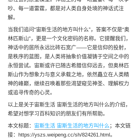
吵、每一道雷霆，都是对人类自身处境的神话式注
解。
当我们追问“宙斯生活的地方叫什么”，答案不仅是“奥
林匹斯山”，更是一个文化密码的名称。它提醒我们，
神话中的居所永远比砖石宽广——它是信仰的投射，
是秩序的蓝图，是人类将抽象价值凝铸于空间之中的
永恒尝试。宙斯或许已随古希腊信仰远去，但奥林匹
斯山作为想象力与意义承载之地，依然矗立在人类精
神的峰巅，继续召唤着那些渴望窥见神圣、理解权力
或追寻传奇的心灵。
以上是关于宙斯生活 宙斯生活的地方叫什么的介绍，
希望对想学习百科知识的朋友们有所帮助。
本文标题：
宙斯生活 宙斯生活的地方叫什么
；本文链
接：https://yszs.weipeng.cc/sh/824261.html。