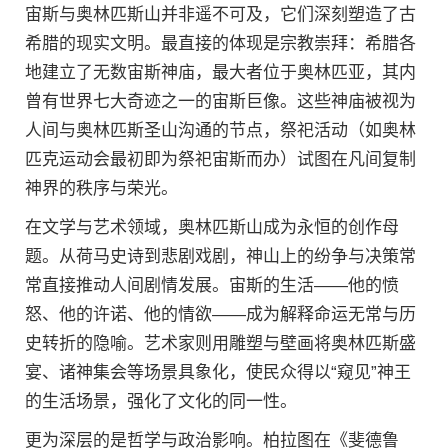
宙斯与奥林匹斯山并非遥不可及，它们深刻塑造了古
希腊的现实文明。最直接的体现是宗教崇拜：希腊各
地建立了无数宙斯神庙，最大者位于奥林匹亚，其内
曾有世界七大奇迹之一的宙斯巨像。这些神庙被视为
人间与奥林匹斯圣山沟通的节点，祭祀活动（如奥林
匹克运动会最初即为祭祀宙斯而办）试图在凡间复制
神界的秩序与荣光。
在文学与艺术领域，奥林匹斯山成为永恒的创作母
题。从荷马史诗到悲剧戏剧，神山上的纷争与决策常
常直接推动人间剧情发展。宙斯的生活——他的愤
怒、他的许诺、他的情欲——成为解释命运无常与历
史转折的隐喻。艺术家则用雕塑与壁画将奥林匹斯盛
宴、诸神集会等场景具象化，使民众得以“窥见”神王
的生活场景，强化了文化的同一性。
更为深层的是哲学与政治影响。柏拉图在《斐德鲁