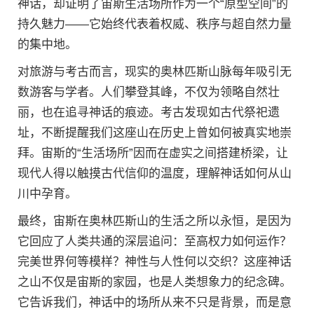
神话，却证明了宙斯生活场所作为一个“原型空间”的
持久魅力——它始终代表着权威、秩序与超自然力量
的集中地。
对旅游与考古而言，现实的奥林匹斯山脉每年吸引无
数游客与学者。人们攀登其峰，不仅为领略自然壮
丽，也在追寻神话的痕迹。考古发现如古代祭祀遗
址，不断提醒我们这座山在历史上曾如何被真实地崇
拜。宙斯的“生活场所”因而在虚实之间搭建桥梁，让
现代人得以触摸古代信仰的温度，理解神话如何从山
川中孕育。
最终，宙斯在奥林匹斯山的生活之所以永恒，是因为
它回应了人类共通的深层追问：至高权力如何运作？
完美世界何等模样？神性与人性何以交织？这座神话
之山不仅是宙斯的家园，也是人类想象力的纪念碑。
它告诉我们，神话中的场所从来不只是背景，而是意