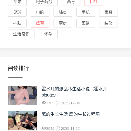
苹果
电子商务
高考
口红
足球
电脑
肺炎
手机
家具
护肤
蜂蜜
厨房
菜谱
装修
生活常识
怀孕
阅读排行
霍水儿的混乱私生活小说（霍水儿
biquge）
3765
2025-12-04
鹰的生长生活 鹰的生长过程图
2045
2025-11-12