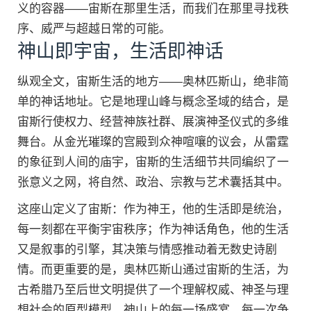
义的容器——宙斯在那里生活，而我们在那里寻找秩
序、威严与超越日常的可能。
神山即宇宙，生活即神话
纵观全文，宙斯生活的地方——奥林匹斯山，绝非简
单的神话地址。它是地理山峰与概念圣域的结合，是
宙斯行使权力、经营神族社群、展演神圣仪式的多维
舞台。从金光璀璨的宫殿到众神喧嚷的议会，从雷霆
的象征到人间的庙宇，宙斯的生活细节共同编织了一
张意义之网，将自然、政治、宗教与艺术囊括其中。
这座山定义了宙斯：作为神王，他的生活即是统治，
每一刻都在平衡宇宙秩序；作为神话角色，他的生活
又是叙事的引擎，其决策与情感推动着无数史诗剧
情。而更重要的是，奥林匹斯山通过宙斯的生活，为
古希腊乃至后世文明提供了一个理解权威、神圣与理
想社会的原型模型。神山上的每一场盛宴、每一次争