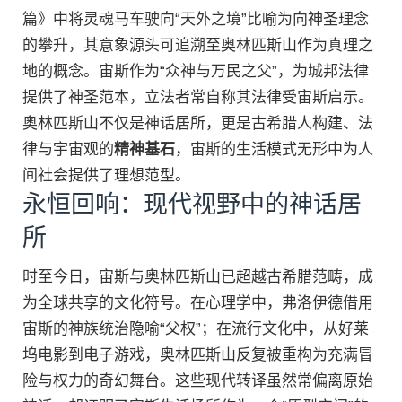
篇》中将灵魂马车驶向“天外之境”比喻为向神圣理念
的攀升，其意象源头可追溯至奥林匹斯山作为真理之
地的概念。宙斯作为“众神与万民之父”，为城邦法律
提供了神圣范本，立法者常自称其法律受宙斯启示。
奥林匹斯山不仅是神话居所，更是古希腊人构建、法
律与宇宙观的
精神基石
，宙斯的生活模式无形中为人
间社会提供了理想范型。
永恒回响：现代视野中的神话居
所
时至今日，宙斯与奥林匹斯山已超越古希腊范畴，成
为全球共享的文化符号。在心理学中，弗洛伊德借用
宙斯的神族统治隐喻“父权”；在流行文化中，从好莱
坞电影到电子游戏，奥林匹斯山反复被重构为充满冒
险与权力的奇幻舞台。这些现代转译虽然常偏离原始