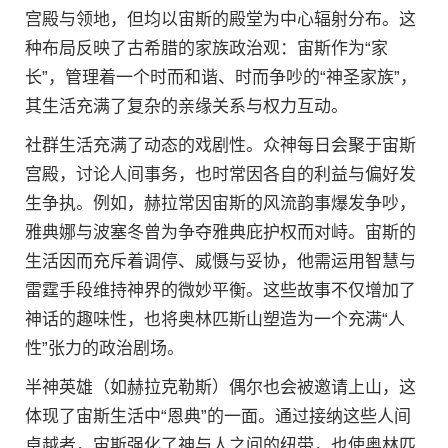
宫殿与领地，但均以宙斯的殿堂为中心辐射分布。这
种布局反映了古希腊的家族政治观：宙斯作为“家
长”，管理着一个时而和谐、时而争吵的“神圣家族”，
其生活充满了复杂的亲缘关系与权力互动。
社群生活充满了动态的戏剧性。众神每日会聚于宙斯
宫殿，讨论人间事务，也时常因各自的利益与偏好发
生争执。例如，赫拉常因宙斯的风流韵事爆发争吵，
雅典娜与波塞冬曾为争夺雅典庇护权而对峙。宙斯的
生活因而充斥着调停、威慑与妥协，他需运用智慧与
雷霆手段维持神界的微妙平衡。这些故事不仅增加了
神话的趣味性，也将奥林匹斯山塑造为一个充满“人
性”张力的政治剧场。
半神英雄（如赫拉克勒斯）偶尔也会被邀请上山，这
体现了宙斯生活中“恩典”的一面。通过接纳这些人间
卓越者，宙斯强化了神与人之间的纽带，也使奥林匹