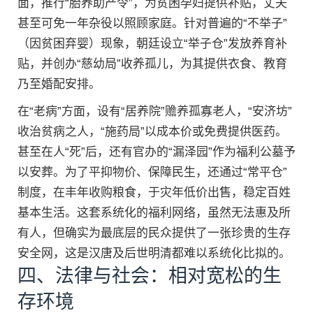
面，推行“胎养助产令”，为贫困孕妇提供补贴，丈夫
甚至可免一年杂役以照顾家庭。针对普遍的“不举子”
（因贫困弃婴）现象，朝廷设立“举子仓”发放养育补
贴，并创办“慈幼局”收养孤儿，为其提供衣食、教育
乃至婚配安排。
在“老病”方面，设有“居养院”赡养孤寡老人，“安济坊”
收治贫病之人，“施药局”以成本价或免费提供医药。
甚至在人“死”后，还有官办的“漏泽园”作为福利公墓予
以安葬。为了平抑物价、保障民生，还通过“常平仓”
制度，在丰年收购粮食，于灾年低价出售，稳定百姓
基本生活。这套系统化的福利网络，虽然无法惠及所
有人，但确实为最底层的民众提供了一张珍贵的生存
安全网，这是汉唐及后世明清都难以系统化比拟的。
四、法律与社会：相对宽松的生
存环境