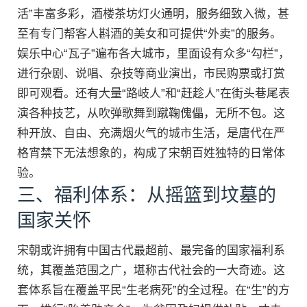
活”丰富多彩，酒楼茶坊灯火通明，服务细致入微，甚
至有专门帮客人斟酒的美女和可提供“外卖”的服务。
娱乐中心“瓦子”遍布各大城市，里面设有众多“勾栏”，
进行杂剧、说唱、杂技等商业演出，市民购票或打赏
即可观看。还有大量“路岐人”和“赶趁人”在街头巷尾表
演各种技艺，从吹弹歌舞到蹴鞠傀儡，无所不包。这
种开放、自由、充满烟火气的城市生活，是唐代在严
格宵禁下无法想象的，构成了宋朝百姓独特的日常体
验。
三、福利体系：从摇篮到坟墓的
国家关怀
宋朝或许拥有中国古代最超前、最完备的国家福利系
统，其覆盖范围之广，堪称古代社会的一大奇迹。这
套体系旨在覆盖平民“生老病死”的全过程。在“生”的方