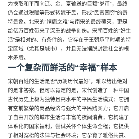
为换取和平而向辽、金、夏输送的巨额“岁币”，最终
仍会通过税赋等形式转嫁于民，形成“民富国穷”的奇
特景象。北宋的“靖康之难”与南宋的最终覆灭，更是
给亿万百姓带来了深重的战争创伤。宋朝百姓的“好生
活”是相对的、有条件的，它存在于王朝承平时期的特
定区域（尤其是城市），并且无法摆脱封建社会的根
本矛盾。
一个复杂而鲜活的“幸福”样本
宋朝百姓的生活是否“历朝历代最好”，难以给出绝对
的是非答案。但可以肯定的是，宋代创造了一种中国
古代历史上极为独特且高水平的平民生活模式：它拥
有空前繁荣的商品经济与强大的平民购买力；它开启
了自由开放的城市生活与丰富的夜间消费；它构建了
体系化的国家福利，尝试关怀个体生命全程；它提供
了相对宽松的法律与社会环境；它孕育了雅俗共赏、