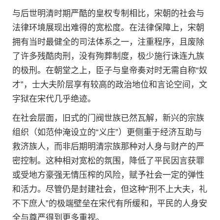
与后世明清时期严酷的皇权专制相比，宋朝的社会与
法律环境展现出难得的宽松度。在法律保障上，宋朝
拥有当时最健全的司法体系之一，注重程序，且废除
了许多残酷肉刑，没有殉葬制度，极少施行诛连九族
的极刑。在朝堂之上，臣子与皇帝奏对时无需自称“奴
才”，士大夫阶层享有较高的政治地位和言论空间，文
字狱在宋代几乎绝迹。
在社会层面，旧式的门阀世族已然瓦解，新兴的宗族
组织（如范仲淹设立的“义庄”）更侧重于经济互助与
救济族人，而非后期明清宗族那种对人身与财产的严
密控制。这种相对宽松的氛围，降低了平民因言获罪
或受地方豪强无情压榨的风险，赋予社会一定的弹性
和活力。尽管仍是封建社会，但这种“刑不上大夫，礼
不下庶人”的极端壁垒在宋代有所缓和，平民的人身安
全与尊严得到更多重视。