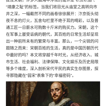
提及宋朝，许多人脑海中浮现的或许是“积贫积弱”、
“靖康之耻”的标签。当我们将目光从庙堂之高转向市
井之深，一幅截然不同的画卷徐徐展开：汴京街头彻
夜不息的灯火，瓦舍勾栏里不绝于耳的喝彩，以及普
通工匠一日薪水可购数十斤米的购买力。宋朝，这个
在军事上屡受诟病的朝代，其百姓的日常生活却呈现
出一种前所未有的繁荣与丰富。那么，一个尖锐的问
题随之而来：宋朝百姓的生活，真的是中国历朝历代
中最好的吗？本文将穿越千年时光，从经济收入、城
市生活、社会福利、法律保障、文化娱乐及历史局限
等多个维度，深入剖析宋代平民的真实生存图景，探
寻那隐藏在“弱宋”表象下的“幸福密码”。