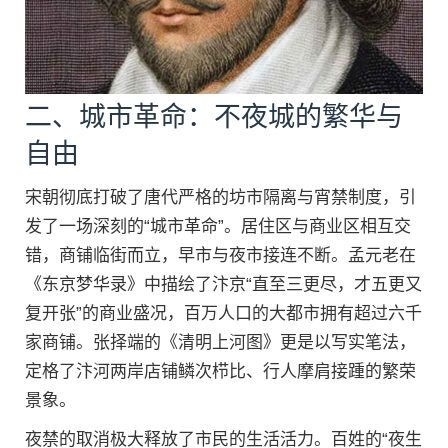
二、城市革命：不夜城的繁华与
自由
宋朝彻底打破了唐代严格的坊市隔离与宵禁制度，引
发了一场深刻的“城市革命”。居住区与商业区相互交
错，商铺临街而立，早市与夜市接连不断。孟元老在
《东京梦华录》中描绘了汴京“直至三更尽，才五更又
复开张”的商业盛况，百万人口的大都市拥有超过六千
家商铺。张择端的《清明上河图》更是以写实笔法，
定格了汴河两岸店铺鳞次栉比、行人摩肩接踵的繁荣
景象。
夜禁的取消极大释放了市民的生活活力。百姓的“夜生