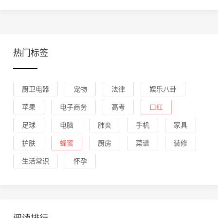
热门标签
厨卫电器
宠物
法律
娱乐八卦
苹果
电子商务
高考
口红
足球
电脑
肺炎
手机
家具
护肤
蜂蜜
厨房
菜谱
装修
生活常识
怀孕