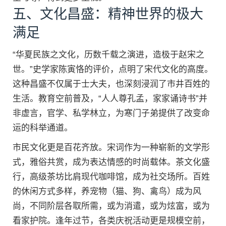
五、文化昌盛：精神世界的极大
满足
“华夏民族之文化，历数千载之演进，造极于赵宋之
世。”史学家陈寅恪的评价，点明了宋代文化的高度。
这种昌盛不仅属于士大夫，也深刻浸润了市井百姓的
生活。教育空前普及，“人人尊孔孟，家家诵诗书”并
非虚言，官学、私学林立，为寒门子弟提供了改变命
运的科举通道。
市民文化更是百花齐放。宋词作为一种崭新的文学形
式，雅俗共赏，成为表达情感的时尚载体。茶文化盛
行，高级茶坊比肩现代咖啡馆，成为社交场所。百姓
的休闲方式多样，养宠物（猫、狗、禽鸟）成为风
尚，不同阶层各取所需，或为消遣，或为炫富，或为
看家护院。逢年过节，各类庆祝活动更是规模空前，