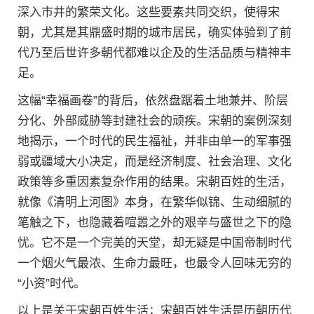
深入市井的繁荣文化。这些要素共同交织，使得宋
朝，尤其是其鼎盛时期的城市居民，确实体验到了前
代乃至后世许多朝代都难以企及的生活品质与精神丰
足。
这幅“幸福画卷”的背后，依然盘踞着土地兼并、阶层
分化、外部威胁等封建社会的顽疾。宋朝的案例深刻
地揭示，一个时代的民生福祉，并非由单一的军事强
弱或疆域大小决定，而是经济制度、社会治理、文化
政策等多重因素复杂作用的结果。宋朝百姓的生活，
就像《清明上河图》本身，在繁华似锦、生动细腻的
笔触之下，也隐藏着喧嚣之外的艰辛与盛世之下的隐
忧。它不是一个完美的天堂，却无疑是中国帝制时代
一个烟火气最浓、生命力最旺，也最令人回味无穷的
“小资”时代。
以上是关于宋朝百姓生活；宋朝百姓生活是历朝历代