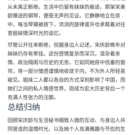
从未真正断绝。生活中仍留有妹妹的痕迹，那架宋美
龄赠送的钢琴，便是无声的见证。它静静地立在房
中，每当琴键被按下，流淌的旋律或许也承载着对往
昔姐妹情深时光的追忆。
尽管公开往来断绝，但据身边人记述，宋庆龄晚年对
妹妹仍存有牵挂。这份感情复杂而深沉，混杂着亲
情、政治隔阂与历史的无奈。它如同她房中低垂的窗
帘，将一部分情感谨慎地收敛于内，不为外人所轻易
窥见。姐妹二人都以各自的方式深刻影响了中国，而
她们之间的私人情感世界，则成为宏大历史背后一个
充满人性张力的注脚。
总结归纳
回顾宋庆龄与生活秘书细致入微的互动、与身边人共
同营造的温情时光、以及她个人充满雅趣与节俭的生