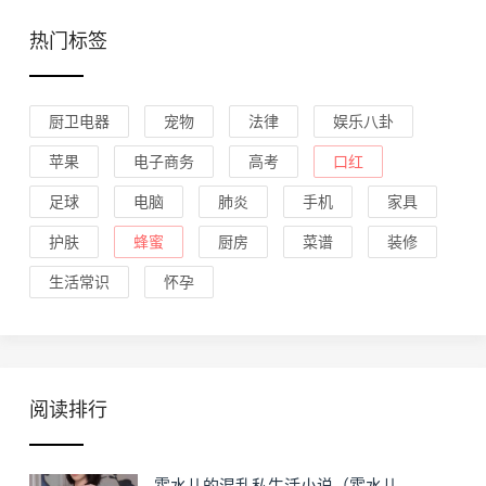
热门标签
厨卫电器
宠物
法律
娱乐八卦
苹果
电子商务
高考
口红
足球
电脑
肺炎
手机
家具
护肤
蜂蜜
厨房
菜谱
装修
生活常识
怀孕
阅读排行
霍水儿的混乱私生活小说（霍水儿