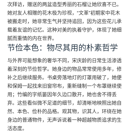
次拜访，赠送的两盆造型秀丽的石榴让她欣喜不已。
她对友人相赠的花木极为珍视，“文革”初期家中花木
被搬走时，她非常生气并坚持追回，因为这些花儿承
载着友谊的记忆。这种对美的执着守护，体现了她细
腻而重情的内在世界。
节俭本色：物尽其用的朴素哲学
与外界可能想象的奢华不同，宋庆龄的日常生活渗透
着深刻的节俭哲学。她身边的物品常常使用多年，修
补之后继续服务。书桌旁落地灯的灯罩用破了，她便
和保姆一起找来旧窗帘布，重新缝制一个布罩继续使
用；竹编的字纸篓因年久边口散开，她也舍不得丢
弃。这些看似微不足道的细节，却清晰地映照出她自
然、本色、俭朴的品格。观其物，识其人，环绕在她
身边的普通物件，无声诉说着一种超越物质追求的生
活态度。