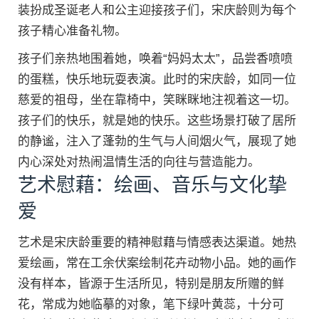
装扮成圣诞老人和公主迎接孩子们，宋庆龄则为每个
孩子精心准备礼物。
孩子们亲热地围着她，唤着“妈妈太太”，品尝香喷喷
的蛋糕，快乐地玩耍表演。此时的宋庆龄，如同一位
慈爱的祖母，坐在靠椅中，笑眯眯地注视着这一切。
孩子们的快乐，就是她的快乐。这些场景打破了居所
的静谧，注入了蓬勃的生气与人间烟火气，展现了她
内心深处对热闹温情生活的向往与营造能力。
艺术慰藉：绘画、音乐与文化挚
爱
艺术是宋庆龄重要的精神慰藉与情感表达渠道。她热
爱绘画，常在工余伏案绘制花卉动物小品。她的画作
没有样本，皆源于生活所见，特别是朋友所赠的鲜
花，常成为她临摹的对象，笔下绿叶黄蕊，十分可