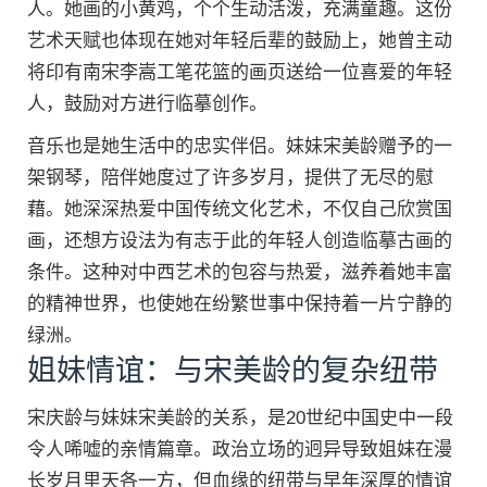
人。她画的小黄鸡，个个生动活泼，充满童趣。这份
艺术天赋也体现在她对年轻后辈的鼓励上，她曾主动
将印有南宋李嵩工笔花篮的画页送给一位喜爱的年轻
人，鼓励对方进行临摹创作。
音乐也是她生活中的忠实伴侣。妹妹宋美龄赠予的一
架钢琴，陪伴她度过了许多岁月，提供了无尽的慰
藉。她深深热爱中国传统文化艺术，不仅自己欣赏国
画，还想方设法为有志于此的年轻人创造临摹古画的
条件。这种对中西艺术的包容与热爱，滋养着她丰富
的精神世界，也使她在纷繁世事中保持着一片宁静的
绿洲。
姐妹情谊：与宋美龄的复杂纽带
宋庆龄与妹妹宋美龄的关系，是20世纪中国史中一段
令人唏嘘的亲情篇章。政治立场的迥异导致姐妹在漫
长岁月里天各一方，但血缘的纽带与早年深厚的情谊