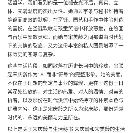
活哲学，我们看到的是一位褪去光环后，真实、立
体、充满温度的杰出女性。她通过字条与秘书维持着
静谧而高效的默契，在烹饪、园艺和手作中体验创造
的喜悦，在圣诞欢歌与孩童笑语中释放慈爱，在绘画
与音乐中安放灵魂。而她与宋美龄之间那道由时代划
下的亲情的裂痕，又为这份丰富的私人图景增添了一
抹历史的苍凉与复杂。
这些生活片段，如同散落在历史长河中的珍珠，串联
起宋庆龄作为“人”而非“符号”的完整形象。她的美丽，
不仅在于理想的坚定与事业的辉煌，更在于这份于日
常深处绽放的，对生活的热爱、对人的温情、对美的
执着，以及那份在时代洪流中始终持守的朴素本色与
优雅内省。这正是宋庆龄之所以为宋庆龄，那份超越
时代的、永远的美丽与力量所在。
以上是关于宋庆龄与生活秘书 宋庆龄和宋美龄的生活