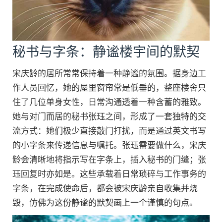
秘书与字条：静谧楼宇间的默契
宋庆龄的居所常常保持着一种静谧的氛围。据身边工
作人员回忆，她的屋里窗帘常是低垂的，整座楼舍只
住了几位单身女性，日常沟通透着一种含蓄的雅致。
她与对门而居的秘书张珏之间，形成了一套独特的交
流方式：她们极少直接敲门打扰，而是通过英文书写
的小字条来传递信息与嘱托。张珏需要做什么，宋庆
龄会清晰地将指示写在字条上，插入秘书的门缝；张
珏回复时亦如是。这些承载着日常琐碎与工作事务的
字条，在完成使命后，都会被宋庆龄亲自收集并烧
毁，仿佛为这份静谧的默契画上一个谨慎的句点。