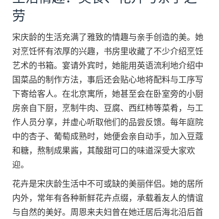
劳
宋庆龄的生活充满了雅致的情趣与亲手创造的美。她
对烹饪怀有浓厚的兴趣，书房里收藏了不少介绍烹饪
艺术的书箱。宴请外宾时，她能用英语流利地介绍中
国菜品的制作方法，事后还会贴心地将配料与工序写
下寄给客人。在北京寓所，她甚至会在卧室旁的小厨
房亲自下厨，烹制牛肉、豆腐、西红柿等菜肴，与工
作人员分享，并虚心听取他们的品尝反馈。每年庭院
中的杏子、葡萄成熟时，她便会亲自动手，加入豆蔻
和糖，熬制成果酱，其酸甜可口的味道深受大家欢
迎。
花卉是宋庆龄生活中不可或缺的美丽伴侣。她的居所
内外，常年有各种新鲜花卉点缀，承载着友人的情谊
与自然的美好。周恩来夫妇曾在她迁居后海北沿后首