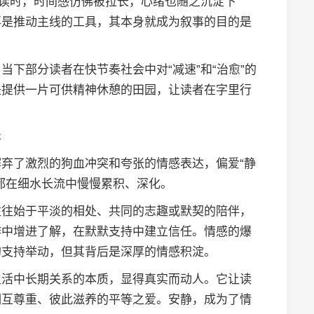
阅读时，时间感仿佛被拉长，心绪也随之沉淀下
再是推动主线的工具，其本身就成为叙事的目的是
下部分读者在快节奏社会中对“减速”和“治愈”的
是提供一片可供精神休憩的田园，让读者在字里行
系
弃了激烈的狗血冲突和夸张的情感表达，偏爱“静
都在细水长流中慢慢累积、深化。
往往始于平淡的相处、共同的志趣或默契的陪伴，
作中增进了解，在默默支持中建立信任。情感的爆
的支持举动，但其背后是深厚的情感积淀。
生活中长期关系的本质，显得真实而动人。它让读
相互尊重、彼此滋养的平等之爱。安静，成为了情