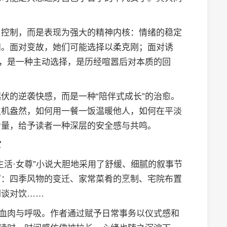
与控制，而是表现为强大的精神内核：情绪的稳定
知。面对变故，她们可能选择以柔克刚；面对诱
”，是一种主动选择，是历经喧嚣后对本质的回
伏的逆袭快感，而是一种“陪伴式成长”的治愈。
生机盎然，如何用一餐一饭温暖他人，如何在平淡
力量，给予读者一种深层的安全感与共鸣。
浸
生活·女尊”小说大胆地采用了舒缓、细腻的叙事节
写：四季风物的变迁、家常菜肴的烹制、宅院布置
闲谈对饮……
的血肉与呼吸。作者通过赋予日常事务以仪式感和