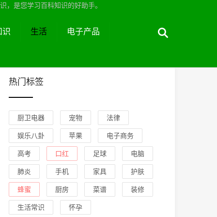
识，是您学习百科知识的好助手。
知识
生活
电子产品
热门标签
厨卫电器
宠物
法律
娱乐八卦
苹果
电子商务
高考
口红
足球
电脑
肺炎
手机
家具
护肤
蜂蜜
厨房
菜谱
装修
生活常识
怀孕